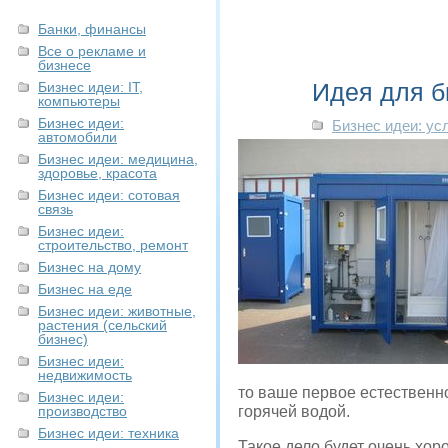
Банки, финансы
Все о рекламе и
бизнесе
Идея для б
Бизнес идеи: IT,
компьютеры
Бизнес идеи:
Бизнес идеи: ус
автомобили
Бизнес идеи: медицина,
здоровье, красота
Бизнес идеи: сотовая
связь
Бизнес идеи:
строительство, ремонт
Бизнес на дому
Бизнес на еде
Бизнес идеи: животные,
растения (сельский
бизнес)
Бизнес идеи:
недвижимость
то ваше первое естественно
Бизнес идеи:
производство
горячей водой.
Бизнес идеи: техника
Такое дело будет очень хо