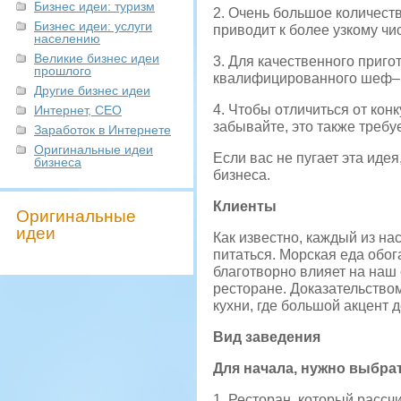
Бизнес идеи: туризм
2. Очень большое количест
Бизнес идеи: услуги
приводит к более узкому ч
населению
Великие бизнес идеи
3. Для качественного приг
прошлого
квалифицированного шеф–
Другие бизнес идеи
4. Чтобы отличиться от кон
Интернет, СЕО
забывайте, это также требу
Заработок в Интернете
Оригинальные идеи
Если вас не пугает эта иде
бизнеса
бизнеса.
Клиенты
Оригинальные
идеи
Как известно, каждый из на
питаться. Морская еда обо
благотворно влияет на наш
ресторане. Доказательство
кухни, где большой акцент 
Вид заведения
Для начала, нужно выбрат
1. Ресторан, который рассч