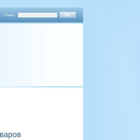
Поиск:
оваров