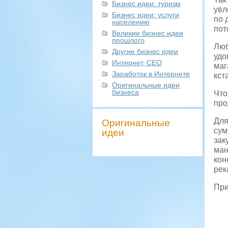
Бизнес идеи: туризм
увл
Бизнес идеи: услуги
по 
населению
пот
Великие бизнес идеи
прошлого
Люб
Другие бизнес идеи
удо
Интернет, СЕО
маг
Заработок в Интернете
кст
Оригинальные идеи
бизнеса
Что
про
Для
Оригинальные
сум
идеи
зак
ман
кон
рек
При