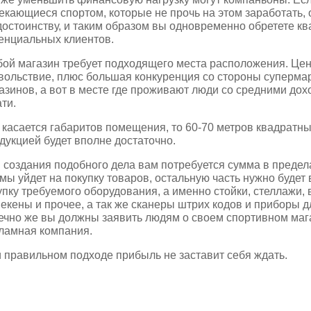
екающиеся спортом, которые не прочь на этом заработать,
достоинству, и таким образом вы одновременно обретете 
енциальных клиентов.
ой магазин требует подходящего места расположения. Цент
вольствие, плюс большая конкуренция со стороны супермар
азинов, а вот в месте где проживают люди со средними до
ати.
 касается габаритов помещения, то 60-70 метров квадратны
дукцией будет вполне достаточно.
 создания подобного дела вам потребуется сумма в предел
мы уйдет на покупку товаров, остальную часть нужно будет
упку требуемого оборудования, а именно стойки, стеллажи, 
екены и прочее, а так же сканеры штрих кодов и приборы 
ечно же вы должны заявить людям о своем спортивном маг
ламная компания.
 правильном подходе прибыль не заставит себя ждать.