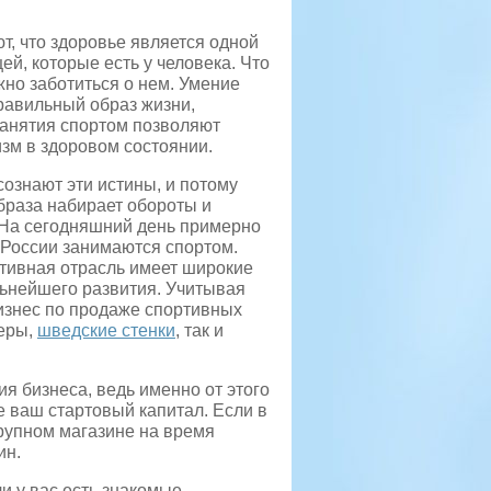
т, что здоровье является одной
й, которые есть у человека. Что
жно заботиться о нем.
Умение
правильный образ жизни,
занятия спортом позволяют
зм в здоровом состоянии.
сознают эти истины, и потому
браза набирает обороты и
 На сегодняшний день примерно
России занимаются спортом.
тивная отрасль имеет широкие
ьнейшего развития. Учитывая
бизнес по продаже спортивных
жеры,
шведские стенки
, так и
 бизнеса, ведь именно от этого
е ваш стартовый капитал. Если в
рупном магазине на время
ин.
и у вас есть знакомые