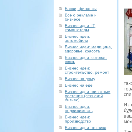
Банки, финансы
Все о рекламе и
бизнесе
Бизнес идеи: IT,
компьютеры
Бизнес идеи:
автомобили
Бизнес идеи: медицина,
здоровье, красота
Бизнес идеи: сотовая
связь
Бизнес идеи:
строительство, ремонт
Бизнес на дому
так
Бизнес на еде
тов
Бизнес идеи: животные,
спе
растения (сельский
бизнес)
Изн
Бизнес идеи:
буд
недвижимость
ваш
Бизнес идеи:
производство
мож
Бизнес идеи: техника
Так