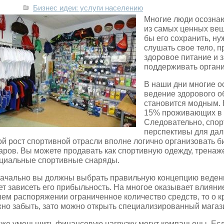
Бизнес идеи: услуги населению
Многие люди осознаю
из самых ценных веще
бы его сохранить, ну
слушать свое тело, 
здоровое питание и 
поддерживать органи
В наши дни многие о
ведение здорового о
становится модным.
15% проживающих в 
Следовательно, спор
перспективы для дал
ой рост спортивной отрасли вполне логично организовать 
аров. Вы можете продавать как спортивную одежду, трена
циальные спортивные снаряды.
ачально вы должны выбрать правильную концепцию ведения
ет зависеть его прибыльность. На многое оказывает влияни
ем распоряжении ограниченное количество средств, то о к
но забыть, зато можно открыть специализированный магаз
 же уменьшить финансовую нагрузку могут компаньоны. Есл