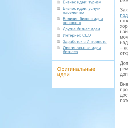
Бизнес идеи: туризм
Бизнес идеи: услуги
Зак
населению
под
Великие бизнес идеи
сто
прошлого
хор
Другие бизнес идеи
най
Интернет, СЕО
мож
Заработок в Интернете
над
Оригинальные идеи
– д
бизнеса
отк
Доп
Оригинальные
рем
идеи
доп
Вне
про
дос
пот