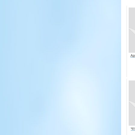
Ар
Чт