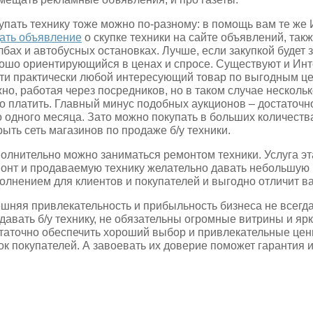
упать технику тоже можно по-разному: в помощь вам те же
ать объявление
о скупке техники на сайте объявлений, так
лбах и автобусных остановках. Лучше, если закупкой будет 
ошо ориентирующийся в ценах и спросе. Существуют и Инт
ти практически любой интересующий товар по выгодным це
но, работая через посредников, но в таком случае нескольк
о платить. Главный минус подобных аукционов – достаточн
о одного месяца. Зато можно покупать в больших количеств
рыть сеть магазинов по продаже б/у техники.
олнительно можно заниматься ремонтом техники. Услуга эт
онт и продаваемую технику желательно давать небольшую 
олнением для клиентов и покупателей и выгодно отличит ва
шняя привлекательность и прибыльность бизнеса не всегд
давать б/у технику, не обязательны огромные витрины и я
таточно обеспечить хороший выбор и привлекательные цен
ок покупателей. А завоевать их доверие поможет гарантия 