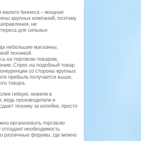
я малого бизнеса – мощная
роны крупных компаний, поэтому
направления, не
тереса для сильных
гда небольшие магазины,
вой техникой
сь на торговлю товаром,
ении. Спрос на подобный товар
 конкуренции со стороны крупных
тате прибыль получается выше,
ого товара.
олее гибкую, нежели в
, ведь производители и
сдают технику за копейки, просто
ожно организовать торговлю
у отпадает необходимость
про различные форумы, где можно