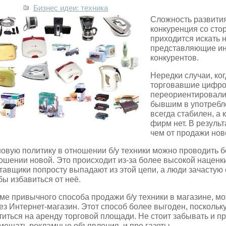
Бизнес идеи: техника
Сложность развити
конкуренция со сто
приходится искать 
представляющие ин
конкурентов.
Нередки случаи, ко
торговавшие цифро
переориентировали
бывшим в употребл
всегда стабилен, а
фирм нет. В резуль
чем от продажи нов
овую политику в отношении б/у техники можно проводить б
ошении новой. Это происходит из-за более высокой наценки
тавщики попросту выпадают из этой цепи, а люди зачастую 
бы избавиться от неё.
ме привычного способа продажи б/у техники в магазине, м
ез Интернет-магазин. Этот способ более выгоден, поскольк
титься на аренду торговой площади. Не стоит забывать и 
мещать рекламные объявления, и про газеты.