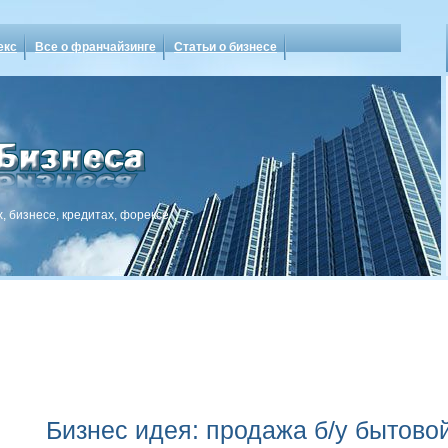
екс
Все о франчайзинге
Статьи о бизнесе
, бизнесе, кредитах, форексе
Бизнес идея: продажа б/у бытово