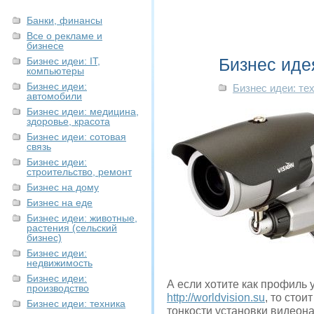
Банки, финансы
Все о рекламе и
бизнесе
Бизнес иде
Бизнес идеи: IT,
компьютеры
Бизнес идеи:
Бизнес идеи: те
автомобили
Бизнес идеи: медицина,
здоровье, красота
Бизнес идеи: сотовая
связь
Бизнес идеи:
строительство, ремонт
Бизнес на дому
Бизнес на еде
Бизнес идеи: животные,
растения (сельский
бизнес)
Бизнес идеи:
недвижимость
Бизнес идеи:
А если хотите как профиль 
производство
http://worldvision.su
, то сто
Бизнес идеи: техника
тонкости установки видеон