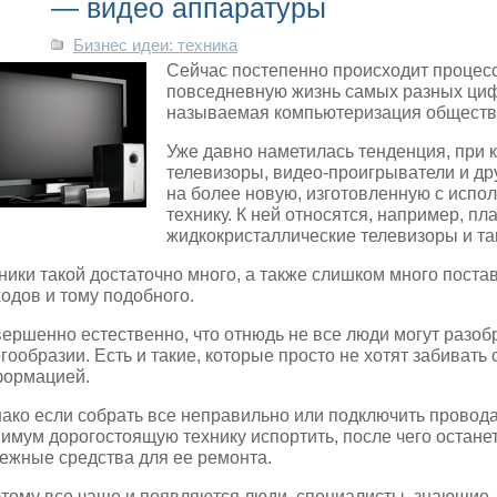
— видео аппаратуры
Бизнес идеи: техника
Сейчас постепенно происходит процес
повседневную жизнь самых разных цифр
называемая компьютеризация обществ
Уже давно наметилась тенденция, при 
телевизоры, видео-проигрыватели и др
на более новую, изготовленную с испо
технику.
К ней относятся, например, п
жидкокристаллические телевизоры и та
ники такой достаточно много, а также слишком много постав
одов и тому подобного.
ершенно естественно, что отнюдь не все люди могут разоб
гообразии. Есть и такие, которые просто не хотят забивать
ормацией.
ако если собрать все неправильно или подключить провода 
имум дорогостоящую технику испортить, после чего остане
ежные средства для ее ремонта.
тому все чаще и появляются люди, специалисты, знающие,