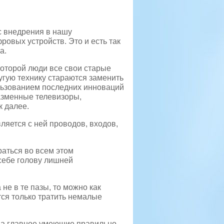
с внедрения в нашу
овых устройств. Это и есть так
а.
которой люди все свои старые
угую технику стараются заменить
льзованием последних инноваций
лазменные телевизоры,
к далее.
ляется с ней проводов, входов,
раться во всем этом
 себе голову лишней
не в те пазы, то можно как
тся только тратить немалые
 а главное умеющие правильно