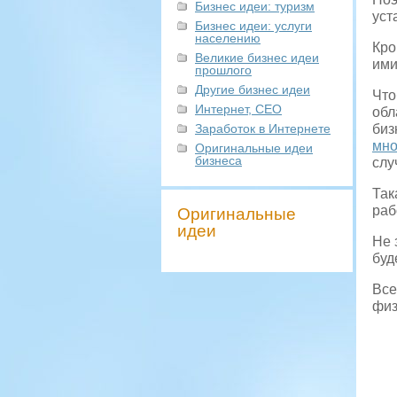
Бизнес идеи: туризм
уст
Бизнес идеи: услуги
населению
Кро
Великие бизнес идеи
ими
прошлого
Другие бизнес идеи
Что
Интернет, СЕО
обл
Заработок в Интернете
биз
мно
Оригинальные идеи
бизнеса
слу
Так
раб
Оригинальные
идеи
Не 
буд
Все
физ