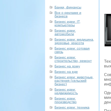
Банки, финансы
Все о рекламе и
бизнесе
Бизнес идеи: IT,
компьютеры
Бизнес идеи:
автомобили
Бизнес идеи: медицина,
здоровье, красота
Бизнес идеи: сотовая
связь
Бизнес идеи:
строительство, ремонт
Тех
вых
Бизнес на дому
Бизнес на еде
Сов
Бизнес идеи: животные,
мно
растения (сельский
бизнес)
инф
Бизнес идеи:
Одн
недвижимость
мин
Бизнес идеи:
производство
ден
Бизнес идеи: техника
Поэ