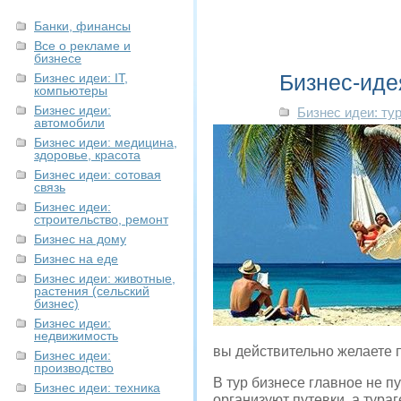
Банки, финансы
Все о рекламе и
бизнесе
Бизнес-иде
Бизнес идеи: IT,
компьютеры
Бизнес идеи:
Бизнес идеи: ту
автомобили
Бизнес идеи: медицина,
здоровье, красота
Бизнес идеи: сотовая
связь
Бизнес идеи:
строительство, ремонт
Бизнес на дому
Бизнес на еде
Бизнес идеи: животные,
растения (сельский
бизнес)
Бизнес идеи:
недвижимость
вы действительно желаете п
Бизнес идеи:
производство
В тур бизнесе главное не п
Бизнес идеи: техника
организуют путевки, а тура