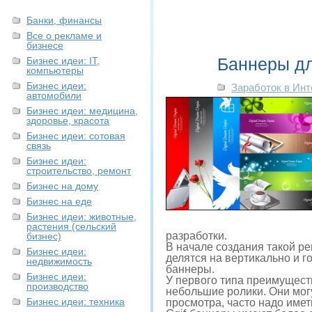
Банки, финансы
Все о рекламе и
бизнесе
Баннеры дл
Бизнес идеи: IT,
компьютеры
Бизнес идеи:
Заработок в Инт
автомобили
Бизнес идеи: медицина,
здоровье, красота
Бизнес идеи: сотовая
связь
Бизнес идеи:
строительство, ремонт
Бизнес на дому
Бизнес на еде
Бизнес идеи: животные,
растения (сельский
разработки.
бизнес)
В начале создания такой р
Бизнес идеи:
делятся на вертикально и г
недвижимость
баннеры.
Бизнес идеи:
У первого типа преимущест
производство
небольшие ролики. Они могу
Бизнес идеи: техника
просмотра, часто надо име