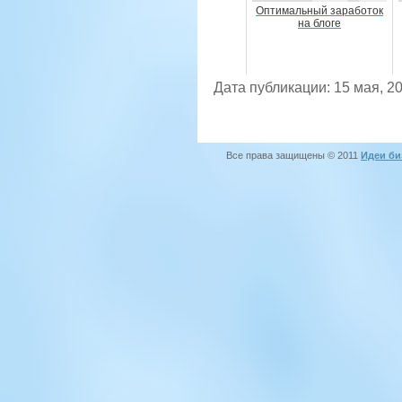
Оптимальный заработок
на блоге
Дата публикации: 15 мая, 2
Все права защищены © 2011
Идеи би