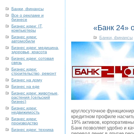
Банки, финансы
Все о рекламе и
бизнесе
«Банк 24» 
Бизнес идеи: IT,
компьютеры
Бизнес идеи:
Банки, финансы
автомобили
Бизнес идеи: медицина,
здоровье, красота
Бизнес идеи: сотовая
связь
Бизнес идеи:
строительство, ремонт
Бизнес на дому
Бизнес на еде
Бизнес идеи: животные,
растения (сельский
бизнес)
Бизнес идеи:
круглосуточное функционир
недвижимость
кредитном профиле насчит
Бизнес идеи:
19% активов, корпоративны
производство
Банк позволяет удобно и ка
Бизнес идеи: техника
перевод денег в другие рег