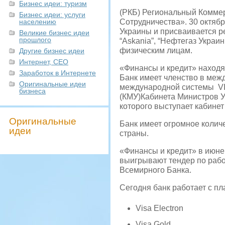
Бизнес идеи: туризм
(РКБ) Региональный Комме
Бизнес идеи: услуги
населению
Сотрудничества». 30 октяб
Украины и присваивается р
Великие бизнес идеи
прошлого
“Askania”, “Нефтегаз Украин
физическим лицам.
Другие бизнес идеи
Интернет, СЕО
«Финансы и кредит» находя
Заработок в Интернете
Банк имеет членство в меж
Оригинальные идеи
международной системы VIS
бизнеса
(КМУ)Кабинета Министров У
которого выступает кабине
Оригинальные
Банк имеет огромное колич
идеи
страны.
«Финансы и кредит» в июне
выигрывают тендер по рабо
Всемирного Банка.
Сегодня банк работает с пл
Visa Electron
Visa Gold