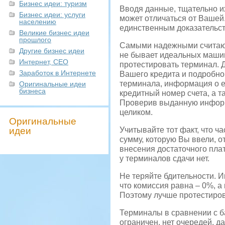
Бизнес идеи: туризм
Вводя данные, тщательно и
Бизнес идеи: услуги
может отличаться от Вашей.
населению
единственным доказательст
Великие бизнес идеи
прошлого
Самыми надежными считаютс
Другие бизнес идеи
не бывает идеальных машин
Интернет, СЕО
протестировать терминал. 
Заработок в Интернете
Вашего кредита и подробно 
терминала, информация о е
Оригинальные идеи
бизнеса
кредитный номер счета, а т
Проверив выданную информа
целиком.
Оригинальные
идеи
Учитывайте тот факт, что ч
сумму, которую Вы ввели, о
внесения достаточного плат
у терминалов сдачи нет.
Не теряйте бдительности. И
что комиссия равна – 0%, а 
Поэтому лучше протестиров
Терминалы в сравнении с б
ограничен, нет очередей, 