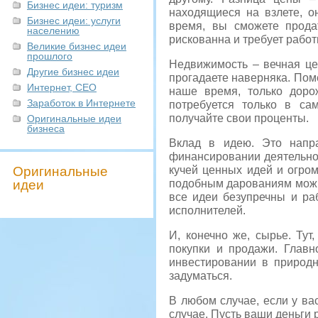
Бизнес идеи: туризм
находящиеся на взлете, он
Бизнес идеи: услуги
время, вы сможете прода
населению
рискованна и требует работы
Великие бизнес идеи
прошлого
Недвижимость – вечная це
Другие бизнес идеи
прогадаете наверняка. Поме
Интернет, СЕО
наше время, только доро
Заработок в Интернете
потребуется только в са
получайте свои проценты.
Оригинальные идеи
бизнеса
Вклад в идею. Это напр
финансировании деятельност
Оригинальные
кучей ценных идей и огро
идеи
подобным дарованиям можно
все идеи безупречны и раб
исполнителей.
И, конечно же, сырье. Тут
покупки и продажи. Главн
инвестировании в природн
задуматься.
В любом случае, если у ва
случае. Пусть ваши деньги 