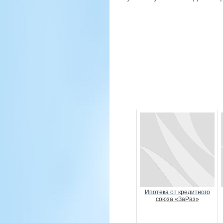
Ипотека от кредитного
союза «ЗаРаз»