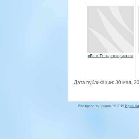
«Банк-Т»: характеристика
Дата публикации: 30 мая, 2
Все права защищены © 2015
Идеи би