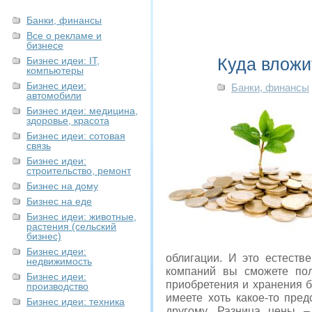
Банки, финансы
Все о рекламе и
бизнесе
Куда вложи
Бизнес идеи: IT,
компьютеры
Бизнес идеи:
Банки, финансы
автомобили
Бизнес идеи: медицина,
здоровье, красота
Бизнес идеи: сотовая
связь
Бизнес идеи:
строительство, ремонт
Бизнес на дому
Бизнес на еде
Бизнес идеи: животные,
растения (сельский
бизнес)
Бизнес идеи:
облигации. И это естеств
недвижимость
компаний вы сможете пол
Бизнес идеи:
приобретения и хранения б
производство
имеете хоть какое-то пре
Бизнес идеи: техника
другому. Разница цены 