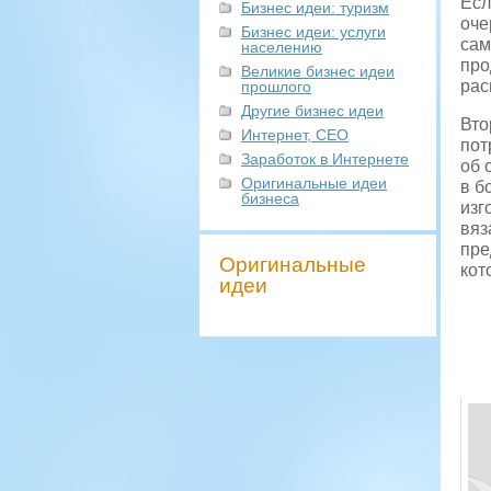
Есл
Бизнес идеи: туризм
оче
Бизнес идеи: услуги
сам
населению
про
Великие бизнес идеи
рас
прошлого
Другие бизнес идеи
Вто
Интернет, СЕО
пот
Заработок в Интернете
об 
Оригинальные идеи
в б
бизнеса
изг
вяз
пре
Оригинальные
кот
идеи