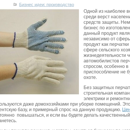
Бизнес идеи: производство
Одной из наиболее 
среди верст населен
средств защиты.
Нем
бизнес по изготовлен
данный продукт явл
независимо от сферы
продукт как перчатки
сфере сельского хозя
жизнедеятельности че
автомобилистов пер
спросом, особенно в 
приспособление не б
охоте.
Без защитных перчат
строительная компани
электрики и ремонтни
ользуются даже домохозяйками при уборке помещений. Это
ентскую базу, и примерный спрос на данную продукцию.
Цен
тоянно повышаться, и если вы будете делать качественный 
анетесь.