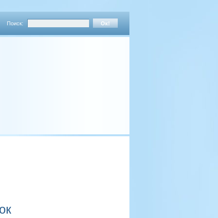
Поиск:
ок