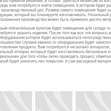
и вы приняли решения, и готовы заняться бизнесом по изг
редь вам потребуется найти помещение, в котором будет р
 производственный цех. Размер самого помещения будет н
дукции, который вы планируете изготавливать. Начальный
положения производства может быть примерно десять метр
рым обязательным пунктом будет помещение для склада гот
ребуется хранить изделия. После того как все эти вопросы
оборудовании которое будет использоваться непосредствен
ольшинстве случаев именно от оборудования будет зависеть
отовления продукта. Вам потребуется несколько аппаратов,
альный аппарат, который будет изготавливать бесшовные пе
дназначен для того чтобы легко проводить процесс обметы
орый будет наносить пвх покрытие, и сам расходный матер