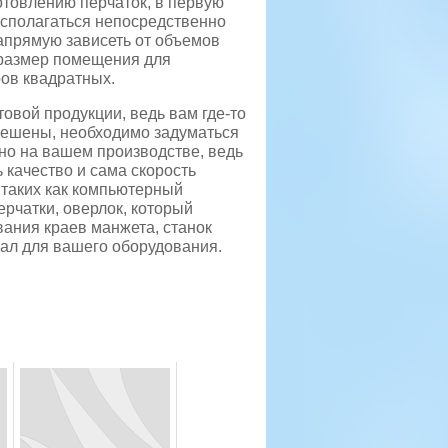
отовлению перчаток, в первую
асполагаться непосредственно
апрямую зависеть от объемов
 размер помещения для
ов квадратных.
овой продукции, ведь вам где-то
 решены, необходимо задуматься
но на вашем производстве, ведь
 качество и сама скорость
 таких как компьютерный
рчатки, оверлок, который
вания краев манжета, станок
иал для вашего оборудования.