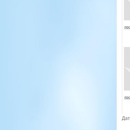
про
про
Дат