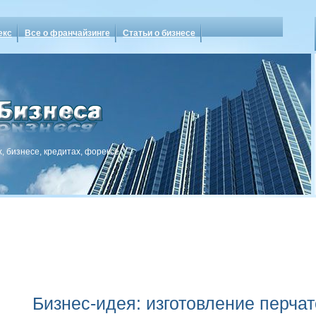
екс
Все о франчайзинге
Статьи о бизнесе
, бизнесе, кредитах, форексе
Бизнес-идея: изготовление перчат