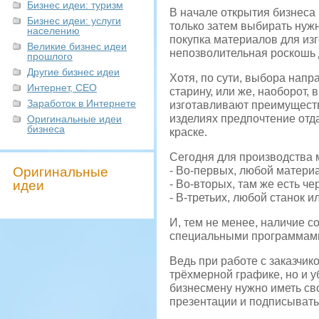
Бизнес идеи: туризм
В начале открытия бизнеса 
Бизнес идеи: услуги
только затем выбирать нужн
населению
покупка материалов для изг
Великие бизнес идеи
непозволительная роскошь
прошлого
Другие бизнес идеи
Хотя, по сути, выбора напр
Интернет, СЕО
старину, или же, наоборот,
Заработок в Интернете
изготавливают преимуществ
изделиях предпочтение отда
Оригинальные идеи
бизнеса
краске.
Сегодня для производства м
Оригинальные
- Во-первых, любой материа
идеи
- Во-вторых, там же есть че
- В-третьих, любой станок и
И, тем не менее, наличие с
специальными программами 
Ведь при работе с заказчик
трёхмерной графике, но и у
бизнесмену нужно иметь св
презентации и подписывать