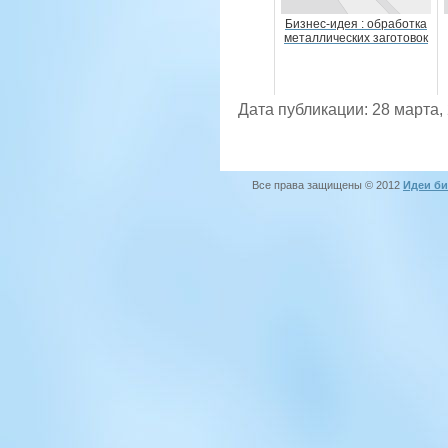
Бизнес-идея : обработка
металлических заготовок
Дата публикации: 28 марта,
Все права защищены © 2012
Идеи би