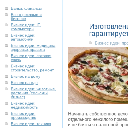
Банки, финансы
Все о рекламе и
бизнесе
Изготовлен
Бизнес идеи: IT,
компьютеры
гарантируе
Бизнес идеи:
автомобили
Бизнес идеи: пр
Бизнес идеи: медицина,
здоровье, красота
Бизнес идеи: сотовая
связь
Бизнес идеи:
строительство, ремонт
Бизнес на дому
Бизнес на еде
Бизнес идеи: животные,
растения (сельский
бизнес)
Бизнес идеи:
недвижимость
Бизнес идеи:
Начинать собственное дело
производство
отдельного нежилого помещ
Бизнес идеи: техника
и не бояться налоговой пр