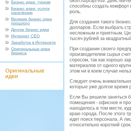
okon.ru/prajs-list/. Действит
Бизнес идеи: туризм
способны создать комфорт в
Бизнес идеи: услуги
роль.
населению
Великие бизнес идеи
Для создания такого бизне
прошлого
долларов. Если выбрать стр
Другие бизнес идеи
несложным и приятным. Цены
Интернет, СЕО
тысяч рублей за квадратный
Заработок в Интернете
При создании своего предпр
Оригинальные идеи
бизнеса
производителем сырья счит
спросом, так как хорошо за
материалов от одного крупн
Оригинальные
этом ни в коем случае нель
идеи
Следует очень внимательно
которые уже долгое время р
Если Вы решили заняться б
помещения - офисное и про
находилось в том месте, ку
краю города. После этого т
идет поиск персонала. А ли
относительно короткий срок