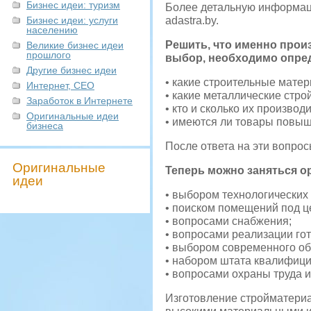
Бизнес идеи: туризм
Более детальную информаци
Бизнес идеи: услуги
adastra.by.
населению
Решить, что именно произ
Великие бизнес идеи
прошлого
выбор, необходимо опре
Другие бизнес идеи
• какие строительные матер
Интернет, СЕО
• какие металлические стр
Заработок в Интернете
• кто и сколько их производи
Оригинальные идеи
• имеются ли товары повыш
бизнеса
После ответа на эти вопрос
Оригинальные
Теперь можно заняться о
идеи
• выбором технологических
• поиском помещений под це
• вопросами снабжения;
• вопросами реализации го
• выбором современного об
• набором штата квалифиц
• вопросами охраны труда 
Изготовление стройматериа