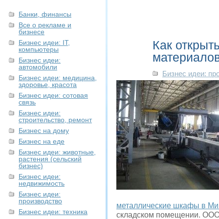
Банки, финансы
Все о рекламе и
бизнесе
Как открыт
Бизнес идеи: IT,
компьютеры
материалов
Бизнес идеи:
автомобили
Бизнес идеи: пр
Бизнес идеи: медицина,
здоровье, красота
Бизнес идеи: сотовая
связь
Бизнес идеи:
строительство, ремонт
Бизнес на дому
Бизнес на еде
Бизнес идеи: животные,
растения (сельский
бизнес)
Бизнес идеи:
недвижимость
Бизнес идеи:
производство
металлические шкафы в Ми
Бизнес идеи: техника
складском помещении. ООО 