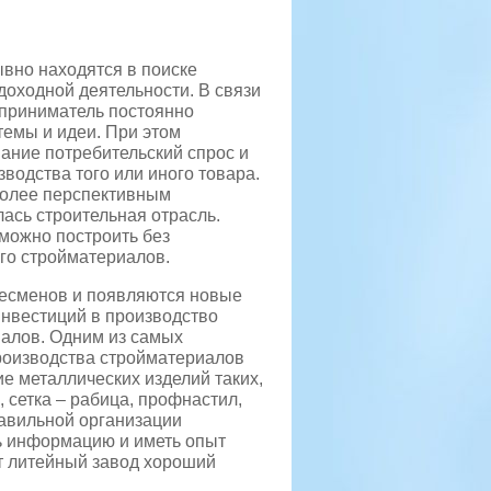
вно находятся в поиске
оходной деятельности. В связи
дприниматель постоянно
темы и идеи.
При этом
ание потребительский спрос и
водства того или иного товара.
более перспективным
ась строительная отрасль.
можно построить без
го стройматериалов.
знесменов и появляются новые
нвестиций в производство
алов. Одним из самых
роизводства стройматериалов
е металлических изделий таких,
 сетка – рабица, профнастил,
равильной организации
ь информацию и иметь опыт
от литейный завод хороший