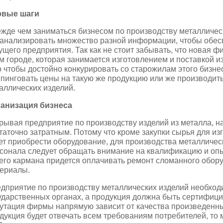
рвые шаги
жде чем заниматься бизнесом по производству металлическ
анализировать множество разной информации, чтобы обес
ущего предприятия. Так как не стоит забывать, что новая ф
м городе, которая занимается изготовлением и поставкой и
о чтобы достойно конкурировать со старожилам этого бизне
пинговать цены на такую же продукцию или же производит
аллических изделий.
анизация бизнеса
рывая предприятие по производству изделий из металла, на
таточно затратным. Потому что кроме закупки сырья для из
ет приобрести оборудование, для производства металличес
сонала следует обращать внимание на квалификацию и опы
его кармана придется оплачивать ремонт сломанного обор
ериалы.
дприятие по производству металлических изделий необход
ударственных органах, а продукция должна быть сертифици
утация фирмы напрямую зависит от качества произведенны
дукция будет отвечать всем требованиям потребителей, то