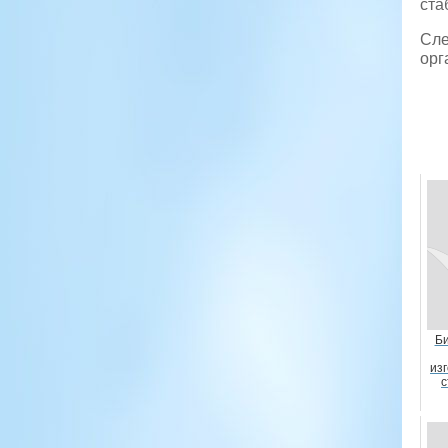
ста
Сле
орг
Би
из
с