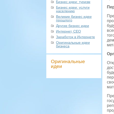
Бизнес идеи: туризм
Пе
Бизнес идеи: услуги
населению
Пре
Великие бизнес идеи
прошлого
про
буд
Другие бизнес идеи
все
Интернет, СЕО
тог
Заработок в Интернете
дем
Оригинальные идеи
мет
бизнеса
Орг
Оригинальные
Отк
идеи
дос
буд
пер
сво
мат
Пре
гос
реп
про