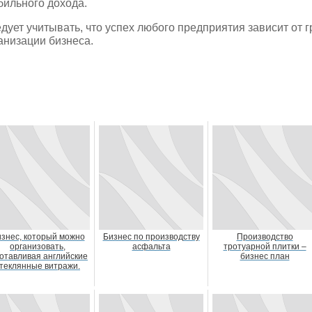
бильного дохода.
дует учитывать, что успех любого предприятия зависит от 
анизации бизнеса.
знес, который можно
Бизнес по производству
Производство
организовать,
асфальта
тротуарной плитки –
готавливая английские
бизнес план
теклянные витражи.