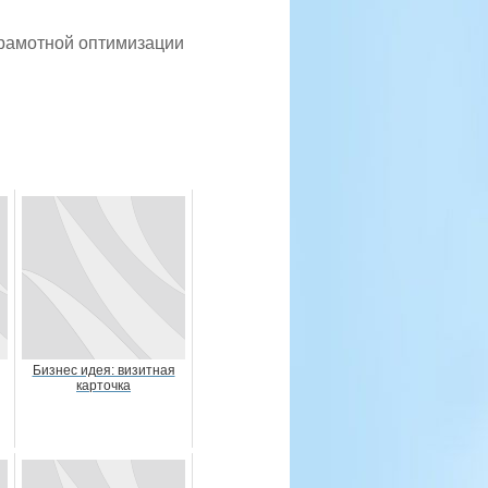
грамотной оптимизации
Бизнес идея: визитная
карточка