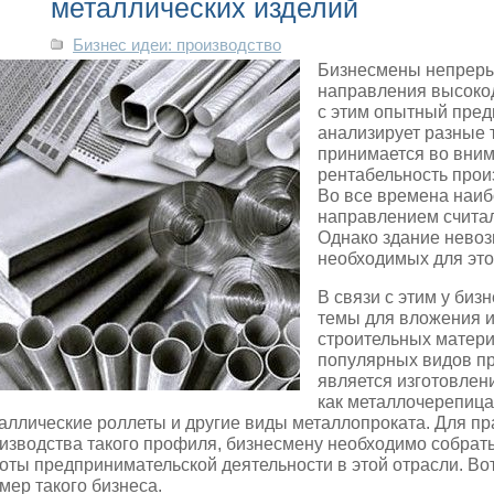
металлических изделий
Бизнес идеи: производство
Бизнесмены непреры
направления высокод
с этим опытный пре
анализирует разные 
принимается во вним
рентабельность произ
Во все времена наи
направлением считал
Однако здание невоз
необходимых для это
В связи с этим у би
темы для вложения и
строительных матери
популярных видов п
является изготовлени
как металлочерепица,
аллические роллеты и другие виды металлопроката. Для п
изводства такого профиля, бизнесмену необходимо собрат
оты предпринимательской деятельности в этой отрасли. В
мер такого бизнеса.