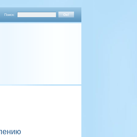
Поиск:
влению