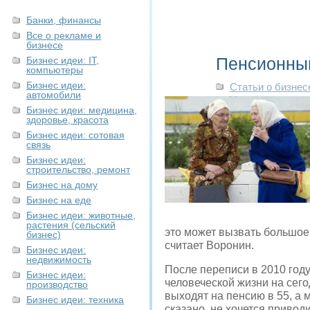
Банки, финансы
Все о рекламе и
бизнесе
Пенсионный
Бизнес идеи: IT,
компьютеры
Бизнес идеи:
Статьи о бизнес
автомобили
Бизнес идеи: медицина,
здоровье, красота
Бизнес идеи: сотовая
связь
Бизнес идеи:
строительство, ремонт
Бизнес на дому
Бизнес на еде
Бизнес идеи: животные,
растения (сельский
это может вызвать большое
бизнес)
считает Воронин.
Бизнес идеи:
недвижимость
После переписи в 2010 году
Бизнес идеи:
человеческой жизни на сег
производство
выходят на пенсию в 55, а 
Бизнес идеи: техника
сказано, не хочется привод