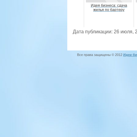
Идея бизнеса: сдача
жилья по бартеру
Дата публикации: 26 июля, 
Все права защищены © 2012
Идеи би