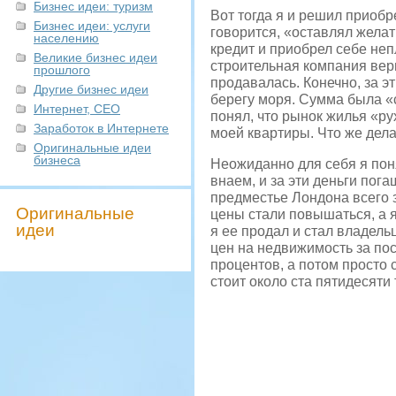
Бизнес идеи: туризм
Вот тогда я и решил приобр
Бизнес идеи: услуги
говорится, «оставлял желат
населению
кредит и приобрел себе неп
Великие бизнес идеи
строительная компания верн
прошлого
продавалась. Конечно, за э
Другие бизнес идеи
берегу моря. Сумма была «с
Интернет, СЕО
понял, что рынок жилья «р
Заработок в Интернете
моей квартиры. Что же дел
Оригинальные идеи
бизнеса
Неожиданно для себя я поня
внаем, и за эти деньги пога
предместье Лондона всего з
Оригинальные
цены стали повышаться, а 
идеи
я ее продал и стал владель
цен на недвижимость за пос
процентов, а потом просто с
стоит около ста пятидесяти 