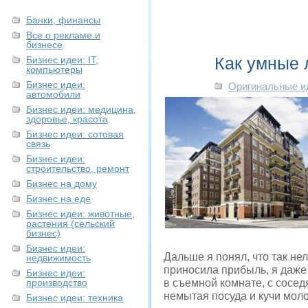
Банки, финансы
Все о рекламе и
бизнесе
Как умные 
Бизнес идеи: IT,
компьютеры
Бизнес идеи:
Оригинальные и
автомобили
Бизнес идеи: медицина,
здоровье, красота
Бизнес идеи: сотовая
связь
Бизнес идеи:
строительство, ремонт
Бизнес на дому
Бизнес на еде
Бизнес идеи: животные,
растения (сельский
бизнес)
Бизнес идеи:
Дальше я понял, что так нел
недвижимость
приносила прибыль, я даже
Бизнес идеи:
производство
в съемной комнате, с сосе
немытая посуда и кучи моло
Бизнес идеи: техника