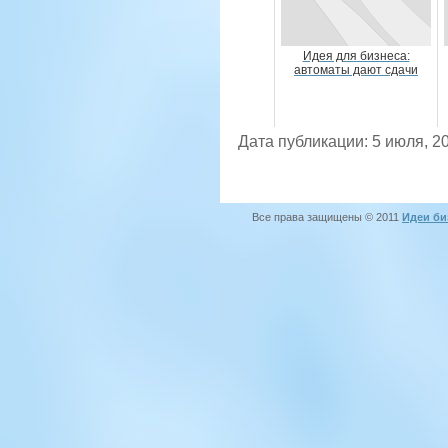
Идея для бизнеса:
автоматы дают сдачи
Дата публикации: 5 июля, 2
Все права защищены © 2011
Идеи би