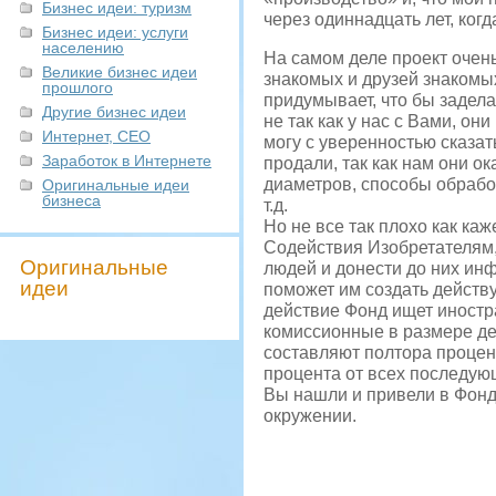
Бизнес идеи: туризм
через одиннадцать лет, когд
Бизнес идеи: услуги
населению
На самом деле проект очень
Великие бизнес идеи
знакомых и друзей знакомых,
прошлого
придумывает, что бы задела
Другие бизнес идеи
не так как у нас с Вами, он
Интернет, СЕО
могу с уверенностью сказать
Заработок в Интернете
продали, так как нам они о
диаметров, способы обрабо
Оригинальные идеи
бизнеса
т.д.
Но не все так плохо как ка
Содействия Изобретателям,
Оригинальные
людей и донести до них инф
идеи
поможет им создать действу
действие Фонд ищет иностра
комиссионные в размере де
составляют полтора процент
процента от всех последую
Вы нашли и привели в Фонд.
окружении.