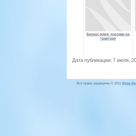
Бизнес-идея: поездки на
тракторе
Дата публикации: 7 июля, 2
Все права защищены © 2011
Идеи би