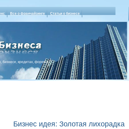
екс
Все о франчайзинге
Статьи о бизнесе
, бизнесе, кредитах, форексе
Бизнес идея: Золотая лихорадка