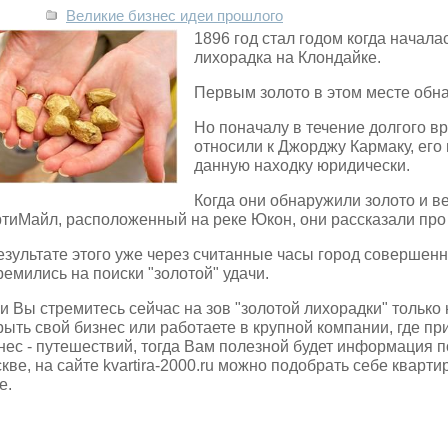
Великие бизнес идеи прошлого
1896 год стал годом когда начала
лихорадка на Клондайке.
Первым золото в этом месте обн
Но поначалу в течение долгого в
относили к Джорджу Кармаку, его
данную находку юридически.
Когда они обнаружили золото и в
тиМайл, расположенный на реке Юкон, они рассказали про 
езультате этого уже через считанные часы город совершенно
ремились на поиски "золотой" удачи.
и Вы стремитесь сейчас на зов "золотой лихорадки" только
рыть свой бизнес или работаете в крупной компании, где п
нес - путешествий, тогда Вам полезной будет информация п
кве, на сайте kvartira-2000.ru можно подобрать себе кварт
е.