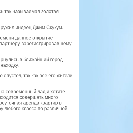
сь так называемая золотая
аружил индеец Джим Скукум.
ремени данное открытие
 партнеру, зарегистрировавшему
ернулись в ближайший город
находку.
 опустел, так как все его жители
 на современный лад и хотите
риходится совершать много
осуточная аренда квартир в
иру любого класса по различной