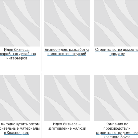
Идея бизнеса:
Бизнес-идея: разработка
Строительство домов н
азработка дизайнов
и монтаж конструкций
продажу
интерьеров
 выгодно купить оптом
Идея бизнеса –
Компания по
оительные материалы
изготовление жалюзи
производству и
в Красноярске
строительству домов и
клееного бруса