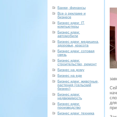
Банки, финансы
Все о рекламе и
бизнесе
Бизнес идеи: IT,
компьютеры
Бизнес идеи:
автомобили
Бизнес идеи: медицина,
здоровье, красота
Бизнес идеи: сотовая
связь
Бизнес идеи:
строительство, ремонт
Бизнес на дому
Бизнес на еде
зав
Бизнес идеи: животные,
растения (сельский
Сей
бизнес)
нач
Бизнес идеи:
сло
недвижимость
для
Бизнес идеи:
производство
при
Бизнес идеи: техника
Зак