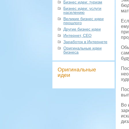
Бизнес идеи: туризм
бюд
Бизнес идеи: услуги
мат
населению
Великие бизнес идеи
Есл
прошлого
ему
Другие бизнес идеи
при
Интернет, СЕО
про
Заработок в Интернете
Обы
Оригинальные идеи
бизнеса
сам
буд
Пос
Оригинальные
нео
идеи
худ
Пос
вып
Во 
зар
иск
диз