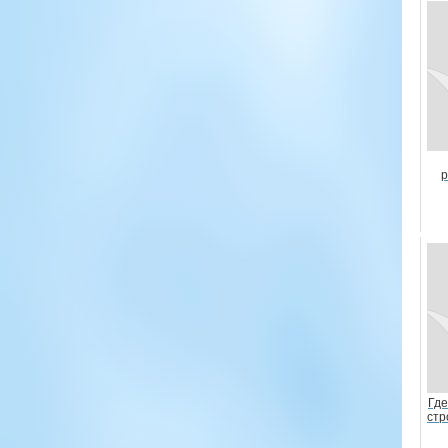
р
Где
стр