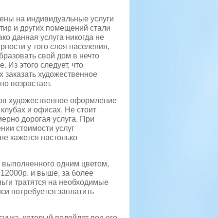
ены на индивидуальные услуги
ир и других помещений стали
ко данная услуга никогда не
рности у того слоя населения,
бразовать свой дом в нечто
ое.
Из этого следует, что
 заказать художественное
о возрастает.
мов художественное оформление
 клубах и офисах. Не стоит
змерно дорогая услуга. При
нии стоимости услуг
не кажется настолько
, выполненного одним цветом,
 12000р. и выше, за более
ьги тратятся на необходимые
си потребуется заплатить
сунка, который подойдет под его