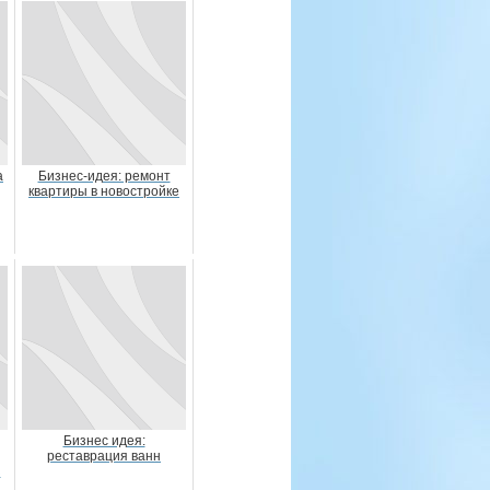
а
Бизнес-идея: ремонт
квартиры в новостройке
Бизнес идея:
реставрация ванн
з