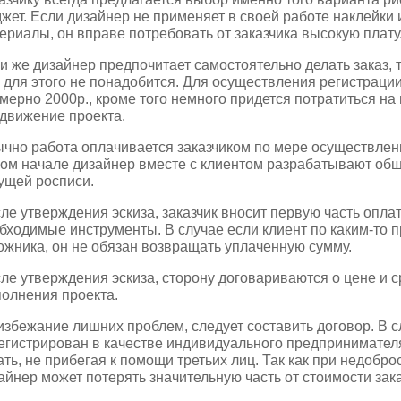
жет. Если дизайнер не применяет в своей работе наклейки
ериалы, он вправе потребовать от заказчика высокую плату
и же дизайнер предпочитает самостоятельно делать заказ,
 для этого не понадобится. Для осуществления регистраци
мерно 2000р., кроме того немного придется потратиться на
движение проекта.
чно работа оплачивается заказчиком по мере осуществлени
ом начале дизайнер вместе с клиентом разрабатывают об
ущей росписи.
ле утверждения эскиза, заказчик вносит первую часть оплат
бходимые инструменты. В случае если клиент по каким-то п
ожника, он не обязан возвращать уплаченную сумму.
ле утверждения эскиза, сторону договариваются о цене и с
олнения проекта.
избежание лишних проблем, следует составить договор. В с
егистрирован в качестве индивидуального предпринимателя
ать, не прибегая к помощи третьих лиц. Так как при недобр
айнер может потерять значительную часть от стоимости зака