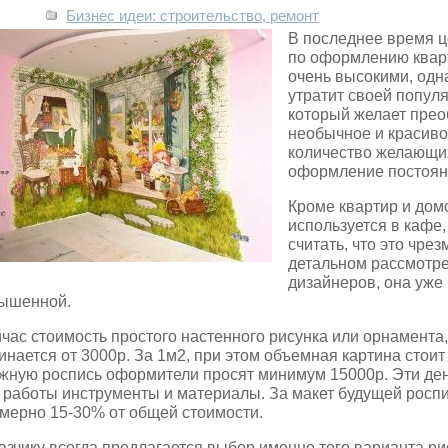
Бизнес идеи: строительство, ремонт
В последнее время ц
по оформлению кварт
очень высокими, одна
утратит своей популя
который желает прео
необычное и красив
количество желающих
оформление постоянн
Кроме квартир и до
используется в кафе,
считать, что это чре
детальном рассмотре
дизайнеров, она уже 
ышенной.
час стоимость простого настенного рисунка или орнамента
инается от 3000р. За 1м2, при этом объемная картина стоит
жную роспись оформители просят минимум 15000р. Эти ден
 работы инструменты и материалы. За макет будущей роспи
мерно 15-30% от общей стоимости.
азчику всегда предлагается выбор именно того варианта ри