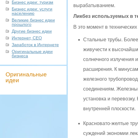
Бизнес идеи: туризм
вырабатыванием.
Бизнес идеи: услуги
населению
Ликбез используемых в т
Великие бизнес идеи
прошлого
В это момент в технически
Другие бизнес идеи
Интернет, СЕО
Стальные трубы. Более 
Заработок в Интернете
живучести к высочайш
Оригинальные идеи
бизнеса
солнечного излучения 
расширения. К минусам
Оригинальные
железного трубопровод
идеи
соединениям. Железные
установка и перевозку
внутренней плоскости.
Красновато-желтые тру
суждений экономии лека