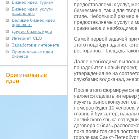
Бизнес идеи: туризм
предоставляемых услуг, ме
Бизнес идеи: услуги
бизнесмена, так и для твор
населению
стиле. Небольшой размер в
Великие бизнес идеи
предоставляемых услуг и ма
прошлого
правильное и необходимое 
Другие бизнес идеи
Интернет, СЕО
Самой первой задачей при 
этого подойдут здания, кот
Заработок в Интернете
ресторанов. Площадь такого
Оригинальные идеи
бизнеса
Далее необходимо выполнит
понадобится новый проект,
утверждения ее на соответ
Оригинальные
службами: водоканал, энер
идеи
После этого формируется ин
является сделать интерьер 
изучить рынок конкурентов.
номеров будет 10 человек:
главный бухгалтер, начальн
английского языка сотрудн
договора с близь располож
пока появится своя постоян
городе как Санкт-Петербург