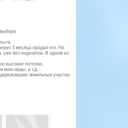
и выбора
опыта.
через 3 месяца продал его. Но
а, уже без недочетов. В одном из
ее высокие потолки,
 мансарды, и т.д.
подорожавшие земельные участки.