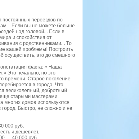
т постоянных переездов по
ам... Если вы не можете больше
седей над головой... Если в
мира и спокойствия от
ивания с родственниками..
. То
ние вашей проблемы! Построить
об осуществить, это до смешного
констатация факта: « Наша
.» Это печально, но это
го времени. Старое поколение
 перебирается в города. Что
тся великолепный, добротный
 еще старыми мастерами,
тва многих домов используются
в город. Быстро, не сложно и не
0 000 руб.
(есть и дешевле).
00 — 40 000 руб.