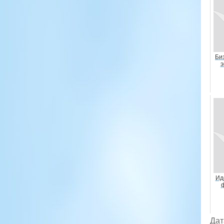
Би
э
Ид
ф
Дат