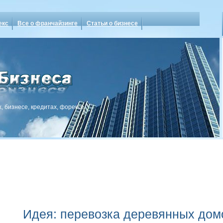
екс
Все о франчайзинге
Статьи о бизнесе
, бизнесе, кредитах, форексе
Идея: перевозка деревянных до