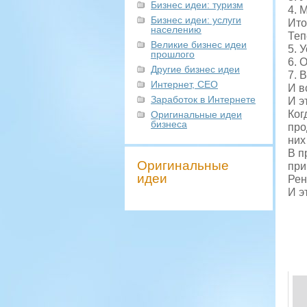
Бизнес идеи: туризм
4. 
Бизнес идеи: услуги
Ито
населению
Теп
Великие бизнес идеи
5. 
прошлого
6. 
Другие бизнес идеи
7. 
Интернет, СЕО
И в
Заработок в Интернете
И э
Ког
Оригинальные идеи
бизнеса
про
них
В п
Оригинальные
при
идеи
Рен
И э