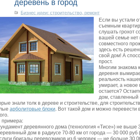
деревень в город
Бизнес идеи: строительство, ремонт
Если вы устали о
съемным квартир
слушать грохот со
вашей семье нет 
совместного прож
здесь есть реше
свой дом! А спос
прост.
Многим знакома 
деревня вымирает
реальность наше
умирает, а новое
остается? Остае
дом, ставленный
орые знали толк в дереве и строительстве, для строительс
плые
арболитовые блоки
. Вот такой дом и можно перевести 
ого.
 примера:
Фундамент деревянного дома (технология «Тисе») не выше 3
Деревянный дом в радиусе 70-80 км от города — 30 000 руб 
Услуги бригады перевозчиков из 6 человек — не больше 30 0