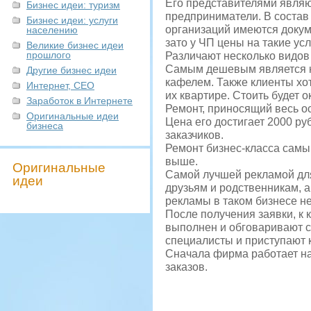
Его представителями являю
Бизнес идеи: туризм
предприниматели. В состав
Бизнес идеи: услуги
организаций имеются докум
населению
зато у ЧП цены на такие усл
Великие бизнес идеи
прошлого
Различают несколько видов 
Самым дешевым является ко
Другие бизнес идеи
кафелем. Также клиенты хо
Интернет, СЕО
их квартире. Стоить будет о
Заработок в Интернете
Ремонт, приносящий весь о
Оригинальные идеи
Цена его достигает 2000 ру
бизнеса
заказчиков.
Ремонт бизнес-класса самый 
выше.
Оригинальные
Самой лучшей рекламой дл
идеи
друзьям и родственникам, 
рекламы в таком бизнесе н
После получения заявки, к 
выполнен и обговаривают с
специалисты и приступают к
Сначала фирма работает на
заказов.