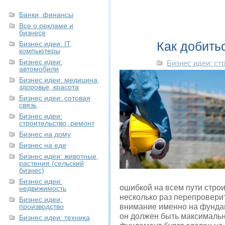
Банки, финансы
Все о рекламе и
бизнесе
Как добить
Бизнес идеи: IT,
компьютеры
Бизнес идеи:
Бизнес идеи: ст
автомобили
Бизнес идеи: медицина,
здоровье, красота
Бизнес идеи: сотовая
связь
Бизнес идеи:
строительство, ремонт
Бизнес на дому
Бизнес на еде
Бизнес идеи: животные,
растения (сельский
бизнес)
Бизнес идеи:
ошибкой на всем пути строи
недвижимость
несколько раз перепровери
Бизнес идеи:
производство
внимание именно на фундам
он должен быть максимальн
Бизнес идеи: техника