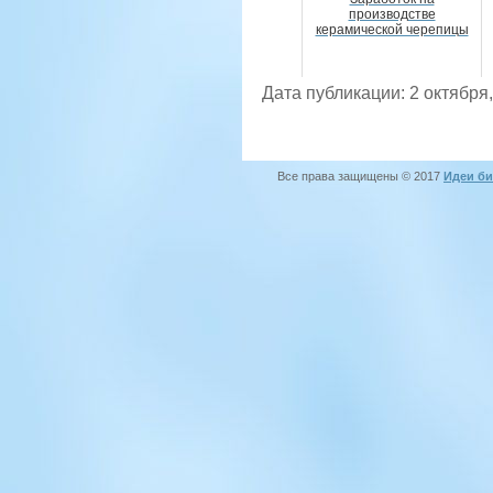
производстве
керамической черепицы
Дата публикации: 2 октября
Все права защищены © 2017
Идеи би