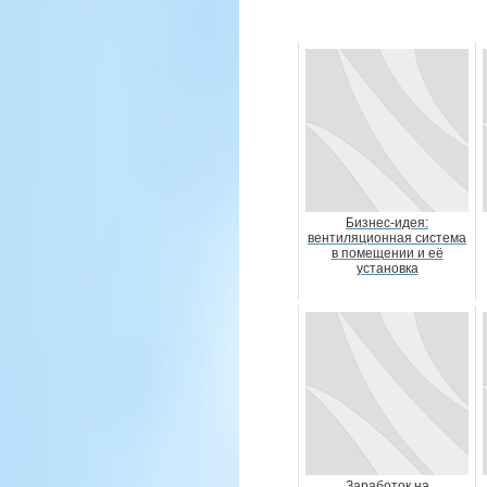
Бизнес-идея:
вентиляционная система
в помещении и её
установка
Заработок на