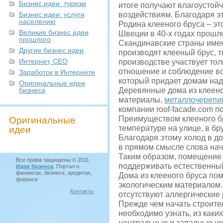
Бизнес идеи: туризм
итоге получают влагоустой
Бизнес идеи: услуги
воздействиям. Благодаря 
населению
Родина клееного бруса – э
Великие бизнес идеи
Швеции в 40-х годах прошло
прошлого
Скандинавские страны имею
Другие бизнес идеи
производят клееный брус,
Интернет, СЕО
производстве участвует то
отношение и соблюдение вс
Заработок в Интернете
который придает домам наде
Оригинальные идеи
бизнеса
Деревянные дома из клеено
материалы,
металлочерепи
компании roof-facade.com п
Преимуществом клееного бр
Оригинальные
температуре на улице, в бр
идеи
Благодаря этому холод в до
в прямом смысле слова на
Таким образом, помещение 
Все права защищены © 2011
поддерживать естественны
Идеи бизнеса
. Портал о
финансах, бизнесе, кредитах,
Дома из клееного бруса пом
форексе
экологическим материалом. 
Контакты
отсутствуют аллергические 
Прежде чем начать строител
необходимо узнать, из каки
центральные и западные ук