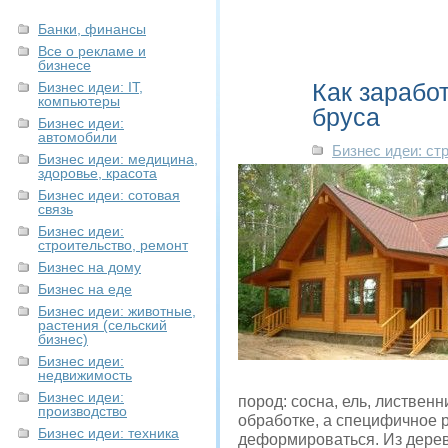
Банки, финансы
Все о рекламе и
бизнесе
Как зарабо
Бизнес идеи: IT,
компьютеры
бруса
Бизнес идеи:
автомобили
Бизнес идеи: ст
Бизнес идеи: медицина,
здоровье, красота
Бизнес идеи: сотовая
связь
Бизнес идеи:
строительство, ремонт
Бизнес на дому
Бизнес на еде
Бизнес идеи: животные,
растения (сельский
бизнес)
Бизнес идеи:
недвижимость
Бизнес идеи:
пород: сосна, ель, листвен
производство
обработке, а специфичное 
Бизнес идеи: техника
деформироваться. Из дерев