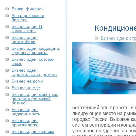
Банки, финансы
Все о рекламе и
бизнесе
Кондиционе
Бизнес идеи: IT,
компьютеры
Бизнес идеи:
Бизнес идеи: ст
автомобили
Бизнес идеи: медицина,
здоровье, красота
Бизнес идеи: сотовая
связь
Бизнес идеи:
строительство, ремонт
Бизнес на дому
Бизнес на еде
Бизнес идеи: животные,
растения (сельский
бизнес)
богатейший опыт работы и 
Бизнес идеи:
лидирующее место на рынке
недвижимость
городах России. Высокое к
Бизнес идеи:
производство
систем вентиляции и конди
успешное внедрение на вн
Бизнес идеи: техника