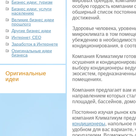
мировых брендов, компани
Бизнес идеи: туризм
особую гордость компании 
Бизнес идеи: услуги
обширный список постоянны
населению
достижений.
Великие бизнес идеи
прошлого
Здоровье человека, уровень
Другие бизнес идеи
микроклимата в том помеще
Интернет, СЕО
убеждению в необходимост
Заработок в Интернете
кондиционирования, в соот
Оригинальные идеи
бизнеса
Компания Климатикум гото
осушения и кондиционирова
выбору кондиционеры ведущ
Оригинальные
экосистем, предназначенны
идеи
помещениях.
Компания предлагает вам и
направлением которых ста
площадей, бассейнов, домов
Постоянно изучая рынок кли
компания Климатикум пред
кондиционеры
, напольное 
удобном для вас варианте,
покупателем. Возможность