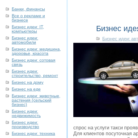
Банки, финансы
Все о рекламе и
бизнесе
Бизнес иде
Бизнес идеи: IT,
компьютеры
Бизнес идеи:
Бизнес идеи: ав
автомобили
Бизнес идеи: медицина,
здоровье, красота
Бизнес идеи: сотовая
связь
Бизнес идеи:
строительство, ремонт
Бизнес на дому
Бизнес на еде
Бизнес идеи: животные,
растения (сельский
бизнес)
Бизнес идеи:
недвижимость
Бизнес идеи:
производство
спрос на услуги такси проя
Бизнес идеи: техника
Для клиентов посуточная ар