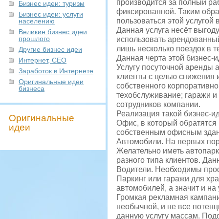
производится за полный раб
Бизнес идеи: туризм
фиксированной. Таким обра
Бизнес идеи: услуги
пользоваться этой услугой в
населению
Данная услуга несёт выгоду
Великие бизнес идеи
прошлого
использовать арендованный
лишь несколько поездок в т
Другие бизнес идеи
Данная черта этой бизнес-
Интернет, СЕО
Услугу посуточной аренды 
Заработок в Интернете
клиенты с целью снижения 
Оригинальные идеи
собственного корпоративног
бизнеса
техобслуживание; гаражи и 
сотрудников компании.
Реализация такой бизнес-ид
Оригинальные
Офис, в который обратятся
идеи
собственным офисным здан
Автомобили. На первых пор
Желательно иметь автопарк 
разного типа клиентов. Да
Водители. Необходимы проф
Паркинг или гаражи для хр
автомобилей, а значит и на
Громкая рекламная кампани
необычной, и не все потен
данную услугу массам. Под