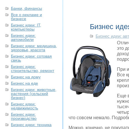
Банки, финансы
Все о рекламе и
бизнесе
Бизнес иде
Бизнес идеи: IT,
компьютеры
Бизнес идеи:
Бизнес идеи: ав
автомобили
Отлич
Бизнес идеи: медицина,
это д
здоровье, красота
доход
Бизнес идеи: сотовая
подр
связь
Бизнес идеи:
При и
строительство, ремонт
Все к
Бизнес на дому
крепл
Бизнес на еде
произ
Бизнес идеи: животные,
растения (сельский
Еще в
бизнес)
нужно
Бизнес идеи:
тысяч
недвижимость
четы
Бизнес идеи:
что совсем немало. Подробн
производство
Бизнес идеи: техника
Можно, конечно, не покупать