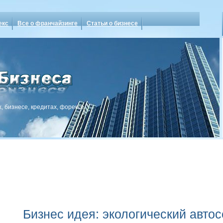
екс
Все о франчайзинге
Статьи о бизнесе
, бизнесе, кредитах, форексе
Бизнес идея: экологический авто