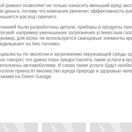
ой ремонт позволяет не только наносить меньший вред экол
и деньги, потому что компания увеличит эффективность р
ньшится расход горючего.
панией были разработаны детали, приборы и продукты пр
логией: например уменьшение загрязнения углекислым газ
ример, для колес не используются свинцовые элементы кр
еделывают на био-топливо.
циалисты по экологии и загрязнению окружающей среды о
них говорят, что давно пора предоставлять такие услуги в к
еполнены автомобилями. И скоро такие услуги будут необх
гатели приносят множество вреда природе и здоровью чел
ожими на Green Garage.