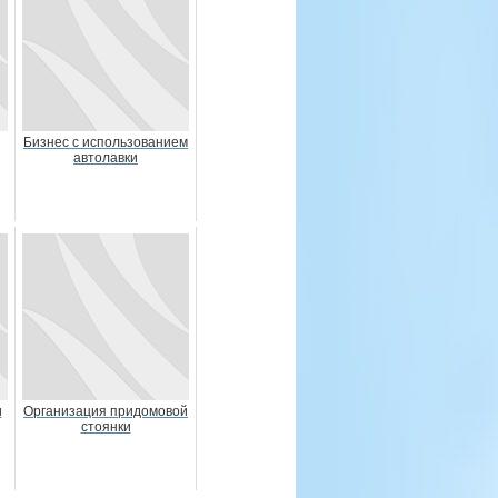
Бизнес с использованием
автолавки
и
Организация придомовой
стоянки