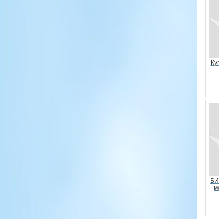
Ку
БИ
м