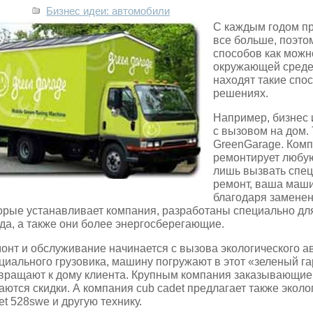
Бизнес идеи: автомобили
С каждым годом пр
все больше, поэто
способов как можн
окружающей среде
находят такие спо
решениях.
Например, бизнес 
с вызовом на дом.
GreenGarage.
Комп
ремонтирует любую
лишь вызвать спец
ремонт, ваша маши
благодаря заменен
орые устанавливает компания, разработаны специально дл
да, а также они более энергосберегающие.
онт и обслуживание начинается с вызова экологического а
циального грузовика, машину погружают в этот «зеленый га
вращают к дому клиента. Крупным компания заказывающие и
аются скидки. А компания cub cadet предлагает также экол
et 528swe и другую технику.