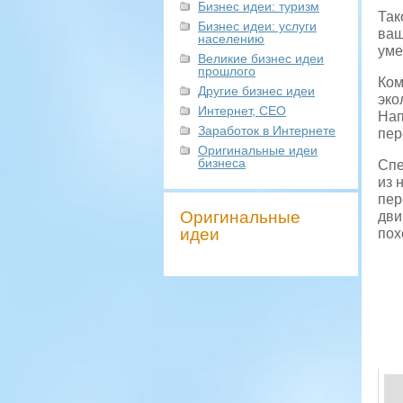
Бизнес идеи: туризм
Так
Бизнес идеи: услуги
ваш
населению
уме
Великие бизнес идеи
прошлого
Ком
Другие бизнес идеи
эко
Интернет, СЕО
Нап
Заработок в Интернете
пер
Оригинальные идеи
бизнеса
Спе
из 
пер
Оригинальные
дви
идеи
пох