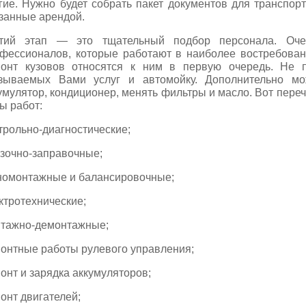
гие. Нужно будет собрать пакет документов для транспор
занные арендой.
етий этап — это тщательный подбор персонала. Оч
фессионалов, которые работают в наиболее востребован
онт кузовов относятся к ним в первую очередь. Не 
зываемых Вами услуг и автомойку. Дополнительно м
умулятор, кондиционер, менять фильтры и масло. Вот пер
ы работ:
трольно-диагностические;
зочно-заправочные;
омонтажные и балансировочные;
ктротехнические;
тажно-демонтажные;
онтные работы рулевого управления;
онт и зарядка аккумуляторов;
онт двигателей;