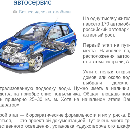
автосервис
Бизнес идеи: автомобили
На одну тысячу жител
навсего 170 автомоби
российский автопарк
активный рост.
Первый этап на пут
места. Наиболее п
расположения автос
от автомагистрали
, 
Учтите, нельзя откры
домов или около во
выбрали должн
трализованную подводку воды. Нужно иметь в наличии 
дства на приобретение подъемника. Общая площадь по
ь примерно 25–30 кв. м. Хотя на начальном этапе Ва
адратов».
рой этап — бюрократические формальности и их утряска. 
яться, — это проектной документацией. Тут очень много 
ественного освещения, установка «двухстворчатого шка