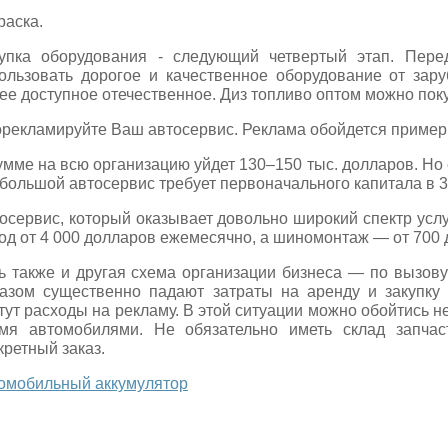
раска.
упка оборудования - следующий четвертый этап. Пер
ользовать дорогое и качественное оборудование от зар
ее доступное отечественное. Диз топливо оптом можно поку
рекламируйте Ваш автосервис. Реклама обойдется пример
умме на всю организацию уйдет 130–150 тыс. долларов. Но
ебольшой автосервис требует первоначального капитала в 3
осервис, который оказывает довольно широкий спектр услу
од от 4 000 долларов ежемесячно, а шиномонтаж — от 700 
ь также и другая схема организации бизнеса — по вызову
азом существенно падают затраты на аренду и закупку 
тут расходы на рекламу. В этой ситуации можно обойтись
мя автомобилями. Не обязательно иметь склад запчас
кретный заказ.
омобильный аккумулятор