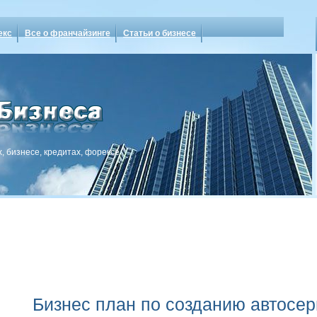
екс
Все о франчайзинге
Статьи о бизнесе
, бизнесе, кредитах, форексе
Бизнес план по созданию автосер