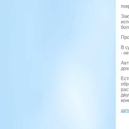
пок
Зак
исп
бол
Про
В с
- н
Авт
дох
Ест
обр
рас
дву
кон
авт