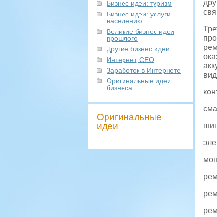
дру
Бизнес идеи: туризм
свя
Бизнес идеи: услуги
населению
Тр
Великие бизнес идеи
про
прошлого
рем
Другие бизнес идеи
ока
Интернет, СЕО
акк
Заработок в Интернете
вид
Оригинальные идеи
бизнеса
кон
сма
Оригинальные
идеи
шин
эле
мон
рем
рем
рем