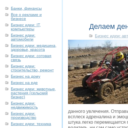
Банки, финансы
Все о рекламе и
бизнесе
Делаем ден
Бизнес идеи: IT,
компьютеры
Бизнес идеи:
Бизнес идеи: ав
автомобили
Бизнес идеи: медицина,
здоровье, красота
Бизнес идеи: сотовая
связь
Бизнес идеи:
строительство, ремонт
Бизнес на дому
Бизнес на еде
Бизнес идеи: животные,
растения (сельский
бизнес)
Бизнес идеи:
недвижимость
данного увлечения. Отправ
Бизнес идеи:
всплеск адреналина и эмоци
производство
штука легко перемещается п
Бизнес идеи: техника
водитель, ни сам само устр