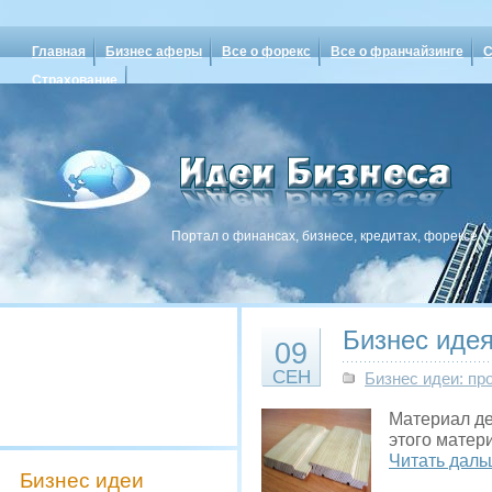
Главная
Бизнес аферы
Все о форекс
Все о франчайзинге
С
Страхование
Портал о финансах, бизнесе, кредитах, форексе
Бизнес идея
09
СЕН
Бизнес идеи: пр
Материал де
этого матер
Читать даль
Бизнес идеи