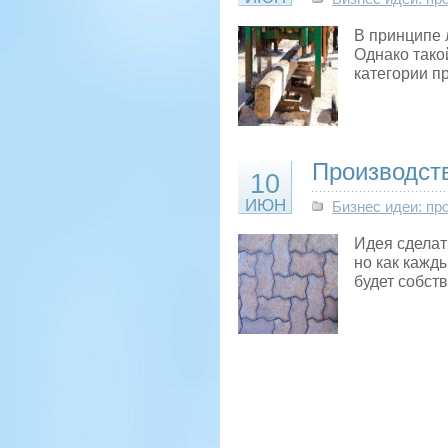
В принципе л
Однако такой
категории п
Производств
10
ИЮН
Бизнес идеи: пр
Идея сделат
но как кажд
будет собст