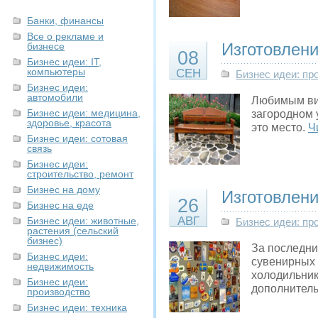
Банки, финансы
Все о рекламе и
Изготовлени
бизнесе
08
Бизнес идеи: IT,
компьютеры
СЕН
Бизнес идеи: пр
Бизнес идеи:
автомобили
Любимым вид
Бизнес идеи: медицина,
загородном 
здоровье, красота
это место.
Ч
Бизнес идеи: сотовая
связь
Бизнес идеи:
строительство, ремонт
Бизнес на дому
Изготовлени
26
Бизнес на еде
АВГ
Бизнес идеи: животные,
Бизнес идеи: пр
растения (сельский
бизнес)
За последни
Бизнес идеи:
сувенирных 
недвижимость
холодильник
Бизнес идеи:
дополнител
производство
Бизнес идеи: техника