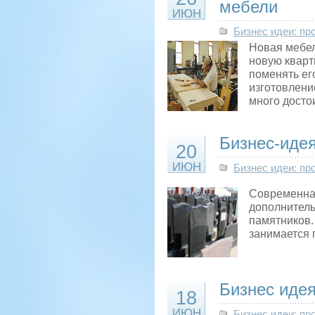
мебели
ИЮН
Бизнес идеи: пр
Новая мебел
новую кварт
поменять ег
изготовление
много досто
Бизнес-идея
20
ИЮН
Бизнес идеи: пр
Современная
дополнитель
памятников.
занимается 
Бизнес иде
18
ИЮН
Бизнес идеи: пр