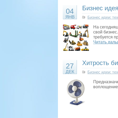
Бизнес иде
04
ЯНВ
Бизнес идеи: те
На сегодняш
свой бизнес
требуется п
Читать даль
Хитрость би
27
ДЕК
Бизнес идеи: те
Предназначе
воплощение 