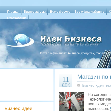
Главная
Бизнес аферы
Все о форекс
Все о франчайзинге
С
Страхование
Портал о финансах, бизнесе, кредитах, форексе
Магазин по 
11
ДЕК
Бизнес идеи: те
На сегодняш
Технологиче
новых модел
Бизнес идеи
пылесосов.