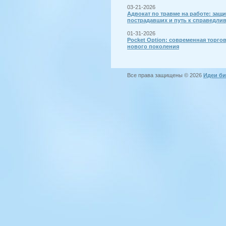
03-21-2026
Адвокат по травме на работе: защи
пострадавших и путь к справедли
01-31-2026
Pocket Option: современная торго
нового поколения
Все права защищены © 2026
Идеи би