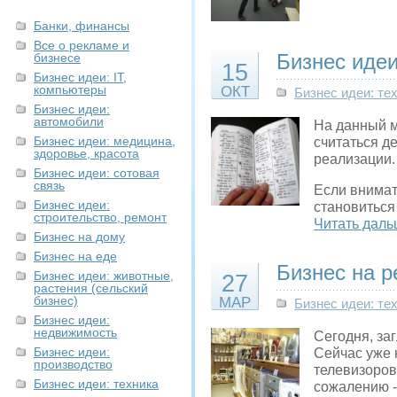
Банки, финансы
Все о рекламе и
Бизнес идеи
бизнесе
15
Бизнес идеи: IT,
компьютеры
ОКТ
Бизнес идеи: те
Бизнес идеи:
автомобили
На данный м
Бизнес идеи: медицина,
считаться д
здоровье, красота
реализации.
Бизнес идеи: сотовая
связь
Если внимат
Бизнес идеи:
становиться
строительство, ремонт
Читать даль
Бизнес на дому
Бизнес на еде
Бизнес на р
Бизнес идеи: животные,
27
растения (сельский
бизнес)
МАР
Бизнес идеи: те
Бизнес идеи:
недвижимость
Сегодня, за
Бизнес идеи:
Сейчас уже 
производство
телевизоров
Бизнес идеи: техника
сожалению -