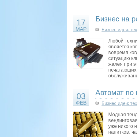
Бизнес на р
17
МАР
Бизнес идеи: те
Любой техни
является ко
вовремя ког
ситуацию кл
жалея при э
печатающих 
обслуживани
Автомат по 
03
ФЕВ
Бизнес идеи: те
Модная тенд
вендинговая
уже никого 
напитков, ча