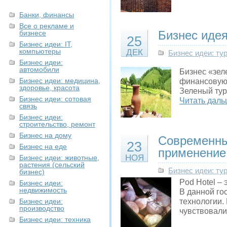
Банки, финансы
Все о рекламе и
Бизнес идея
бизнесе
25
Бизнес идеи: IT,
компьютеры
ДЕК
Бизнес идеи: ту
Бизнес идеи:
автомобили
Бизнес «зеле
Бизнес идеи: медицина,
финансовую 
здоровье, красота
Зеленый тур
Бизнес идеи: сотовая
Читать даль
связь
Бизнес идеи:
строительство, ремонт
Бизнес на дому
Современны
23
Бизнес на еде
применение
НОЯ
Бизнес идеи: животные,
растения (сельский
Бизнес идеи: ту
бизнес)
Pod Hotel –
Бизнес идеи:
недвижимость
В данной го
Бизнес идеи:
технологии.
производство
чувствовал
Бизнес идеи: техника