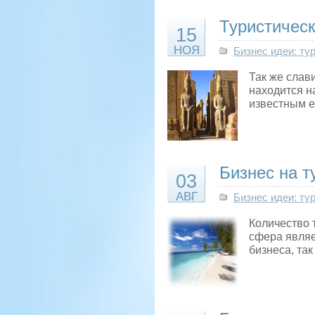
Туристическ
15
НОЯ
Бизнес идеи: ту
Так же слав
находится н
известным е
Бизнес на т
03
АВГ
Бизнес идеи: ту
Количество т
сфера являе
бизнеса, та