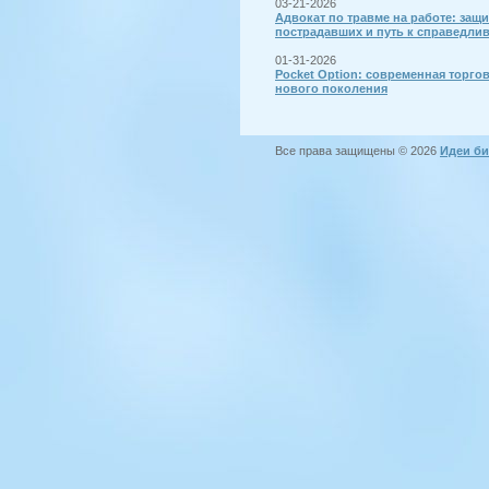
03-21-2026
Адвокат по травме на работе: защи
пострадавших и путь к справедли
01-31-2026
Pocket Option: современная торго
нового поколения
Все права защищены © 2026
Идеи би