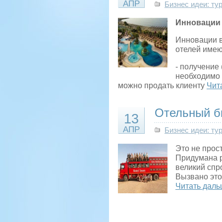
АПР
Бизнес идеи: ту
Инновации
Инновации в
отелей имею
- получение
необходимо 
можно продать клиенту
Чит
Отельный б
13
АПР
Бизнес идеи: ту
Это не прос
Придумана р
великий спро
Вызвано это
Читать даль