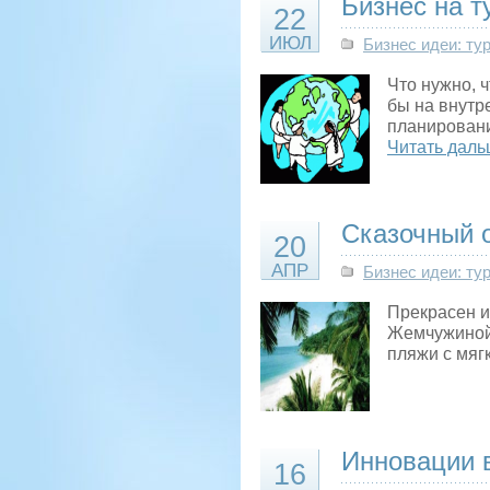
Бизнес на т
22
ИЮЛ
Бизнес идеи: ту
Что нужно, 
бы на внутр
планировани
Читать даль
Сказочный о
20
АПР
Бизнес идеи: ту
Прекрасен и
Жемчужиной 
пляжи с мяг
Инновации 
16