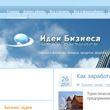
Главная
Бизнес аферы
Все о форекс
Все о франчайзинге
С
Страхование
Портал о финансах, бизнесе, кредитах, форексе
Как заработ
26
ДЕК
Бизнес идеи: ту
Туристическ
предпринима
Бизнес идеи