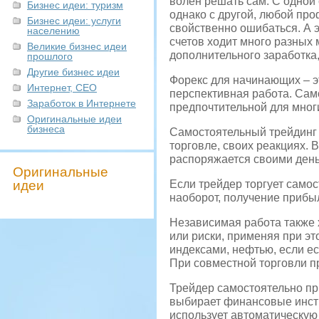
волен решать сам. С одной
Бизнес идеи: туризм
однако с другой, любой про
Бизнес идеи: услуги
свойственно ошибаться. А 
населению
счетов ходит много разных
Великие бизнес идеи
дополнительного заработка,
прошлого
Другие бизнес идеи
Форекс для начинающих – эт
Интернет, СЕО
перспективная работа. Сам
Заработок в Интернете
предпочтительной для мног
Оригинальные идеи
бизнеса
Самостоятельный трейдинг 
торговле, своих реакциях. 
распоряжается своими день
Оригинальные
идеи
Если трейдер торгует самос
наоборот, получение прибыл
Независимая работа также 
или риски, применяя при эт
индексами, нефтью, если е
При совместной торговли п
Трейдер самостоятельно пр
выбирает финансовые инстр
использует автоматическую 