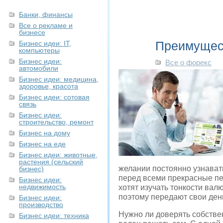
Банки, финансы
Все о рекламе и
бизнесе
Преимущест
Бизнес идеи: IT,
компьютеры
Бизнес идеи:
Все о форекс
автомобили
Бизнес идеи: медицина,
здоровье, красота
Бизнес идеи: сотовая
связь
Бизнес идеи:
строительство, ремонт
Бизнес на дому
Бизнес на еде
Бизнес идеи: животные,
растения (сельский
желании постоянно узнавать
бизнес)
перед всеми прекрасные пер
Бизнес идеи:
недвижимость
хотят изучать тонкости ва
поэтому передают свои ден
Бизнес идеи:
производство
Нужно ли доверять собств
Бизнес идеи: техника