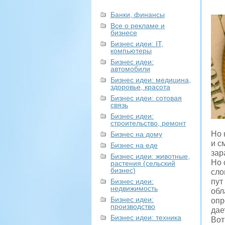
Банки, финансы
Все о рекламе и
бизнесе
Бизнес идеи: IT,
компьютеры
Бизнес идеи:
автомобили
Бизнес идеи: медицина,
здоровье, красота
Бизнес идеи: сотовая
связь
Бизнес идеи:
строительство, ремонт
Но 
Бизнес на дому
и с
Бизнес на еде
зар
Бизнес идеи: животные,
Но 
растения (сельский
бизнес)
сло
Бизнес идеи:
пут
недвижимость
обл
Бизнес идеи:
опр
производство
дае
Бизнес идеи: техника
Вот