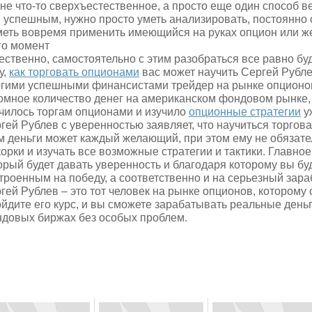
 не что-то сверхъестественное, а просто еще один способ в
 успешным, нужно просто уметь анализировать, постоянно 
меть вовремя применить имеющийся на руках опцион или же
го момент
ественно, самостоятельно с этим разобраться все равно бу
у,
как торговать опционами
вас может научить Сергей Рубле
гими успешными финансистами трейдер на рынке опционов
омное количество денег на американском фондовом рынке,
чилось торгам опционами и изучило
опционные стратегии
у
гей Рублев с уверенностью заявляет, что научиться торгов
м деньги может каждый желающий, при этом ему не обязате
корки и изучать все возможные стратегии и тактики. Главное 
орый будет давать уверенность и благодаря которому вы бу
троенным на победу, а соответственно и на серьезный зара
гей Рублев – это тот человек на рынке опционов, которому
йдите его курс, и вы сможете зарабатывать реальные день
довых биржах без особых проблем.