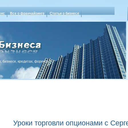
екс
Все о франчайзинге
Статьи о бизнесе
, бизнесе, кредитах, форексе
Уроки торговли опционами с Сер