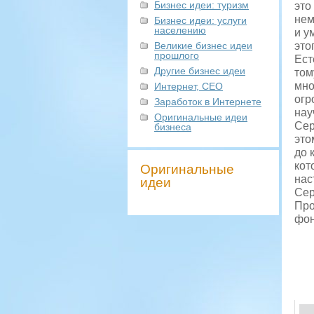
Бизнес идеи: туризм
это
нем
Бизнес идеи: услуги
населению
и у
Великие бизнес идеи
это
прошлого
Ест
Другие бизнес идеи
том
мно
Интернет, СЕО
огр
Заработок в Интернете
нау
Оригинальные идеи
Сер
бизнеса
это
до 
кот
Оригинальные
нас
идеи
Сер
Про
фон