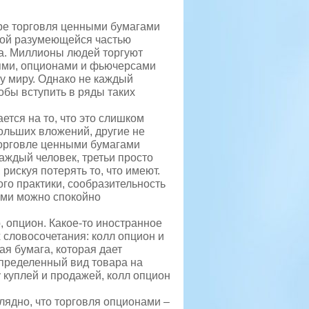
ре торговля ценными бумагами
бой разумеющейся частью
а. Миллионы людей торгуют
ями, опционами и фьючерсами
у миру
. Однако не каждый
тобы вступить в ряды таких
.
тся на то, что это слишком
ольших вложений, другие не
 торговле ценными бумагами
аждый человек, третьи просто
 рискуя потерять то, что имеют.
ого практики, сообразительность
гами можно спокойно
р, опцион. Какое-то иностранное
словосочетания: колл опцион и
ая бумага, которая дает
определенный вид товара на
у куплей и продажей, колл опцион
ядно, что торговля опционами –