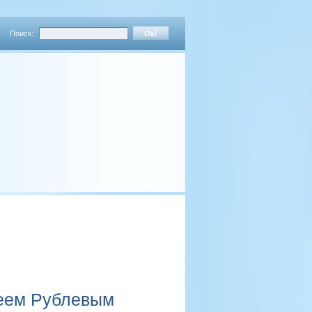
Поиск:
геем Рублевым