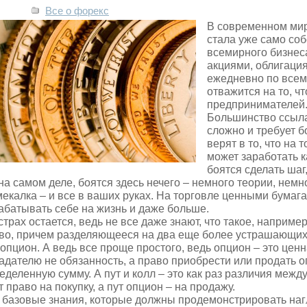
Все о форекс
В современном ми
стала уже само со
всемирного бизнес
акциями, облигаци
ежедневно по всем
отважится на то, ч
предпринимателей
Большинство ссылае
сложно и требует б
верят в то, что на
может заработать к
боятся сделать шаг,
на самом деле, боятся здесь нечего – немного теории, немн
мекалка – и все в ваших руках. На торговле ценными бума
абатывать себе на жизнь и даже больше.
страх остается, ведь не все даже знают, что такое, наприме
во, причем разделяющееся на два еще более устрашающих 
 опцион. А ведь все проще простого, ведь опцион – это ценн
адателю не обязанность, а право приобрести или продать 
еделенную сумму. А пут и колл – это как раз различия межд
т право на покупку, а пут опцион – на продажу.
 базовые знания, которые должны продемонстрировать нагл