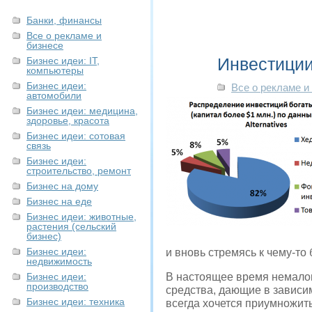
Банки, финансы
Все о рекламе и
бизнесе
Инвестиции
Бизнес идеи: IT,
компьютеры
Бизнес идеи:
Все о рекламе и
автомобили
Бизнес идеи: медицина,
здоровье, красота
Бизнес идеи: сотовая
связь
Бизнес идеи:
строительство, ремонт
Бизнес на дому
Бизнес на еде
Бизнес идеи: животные,
растения (сельский
бизнес)
Бизнес идеи:
и вновь стремясь к чему-то
недвижимость
Бизнес идеи:
В настоящее время немало
производство
средства, дающие в зависи
Бизнес идеи: техника
всегда хочется приумножит