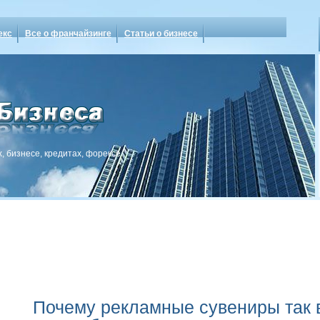
екс
Все о франчайзинге
Статьи о бизнесе
, бизнесе, кредитах, форексе
Почему рекламные сувениры так 