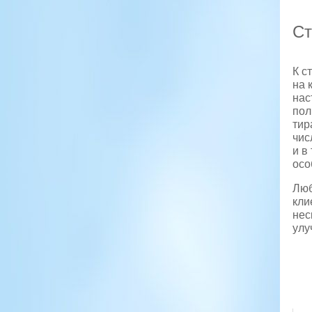
Ст
К с
на 
нас
пол
тир
чис
и в
осо
Люб
кли
нес
улу