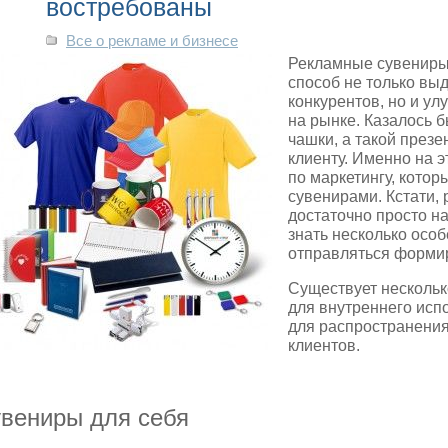
востребованы
Все о рекламе и бизнесе
Рекламные сувениры 
способ не только вы
конкурентов, но и у
на рынке. Казалось б
чашки, а такой презе
клиенту.
Именно на э
по маркетингу, кото
сувенирами. Кстати,
достаточно просто н
знать несколько осо
отправляться формир
Существует нескольк
для внутреннего исп
для распространения
клиентов.
вениры для себя