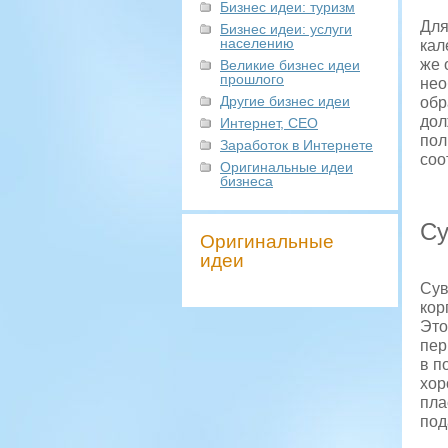
Бизнес идеи: туризм
Для
Бизнес идеи: услуги
населению
кал
же 
Великие бизнес идеи
прошлого
нео
Другие бизнес идеи
обр
дол
Интернет, СЕО
пол
Заработок в Интернете
соо
Оригинальные идеи
бизнеса
Су
Оригинальные
идеи
Сув
кор
Это
пер
в п
хор
пла
под