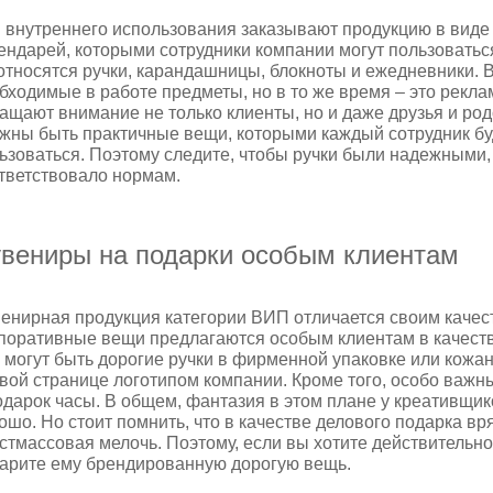
 внутреннего использования заказывают продукцию в виде
ендарей, которыми сотрудники компании могут пользоватьс
относятся ручки, карандашницы, блокноты и ежедневники. 
бходимые в работе предметы, но в то же время – это рекла
ащают внимание не только клиенты, но и даже друзья и род
жны быть практичные вещи, которыми каждый сотрудник бу
ьзоваться. Поэтому следите, чтобы ручки были надежными, 
тветствовало нормам.
вениры на подарки особым клиентам
енирная продукция категории ВИП отличается своим качест
поративные вещи предлагаются особым клиентам в качеств
 могут быть дорогие ручки в фирменной упаковке или кож
вой странице логотипом компании. Кроме того, особо важ
одарок часы. В общем, фантазия в этом плане у креативщик
ошо. Но стоит помнить, что в качестве делового подарка в
стмассовая мелочь. Поэтому, если вы хотите действительно
арите ему брендированную дорогую вещь.