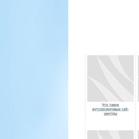
Что такое
аутсорсинговые call-
центры