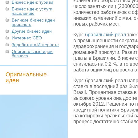
количество безработных увел
Бизнес идеи: туризм
число занятых лиц (2300000
Бизнес идеи: услуги
количество работников с оф
населению
никаких изменений с мая, о
Великие бизнес идеи
новых рабочих мест.
прошлого
Другие бизнес идеи
Курс
бразильский реал
такж
Интернет, СЕО
в промышленности сократила
Заработок в Интернете
здравоохранения и государс
Оригинальные идеи
домашней прислуги. Развит
бизнеса
платы в Бразилии. В июне с
снизилась на 0,2 %, в то в
работающих лиц выросла в 
Оригинальные
идеи
Курс бразильский реал нап
ставка в последний раз был
Brasil. Процентная ставка в
высокого уровня она достигл
октябре 2012. Решения по
кредитной политики Бразил
на котировки бразильской в
процесс достаточно стабиле