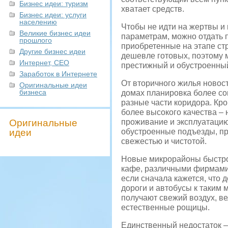
Бизнес идеи: туризм
хватает средств.
Бизнес идеи: услуги
населению
Чтобы не идти на жертвы и 
Великие бизнес идеи
параметрам, можно отдать 
прошлого
приобретенные на этапе ст
Другие бизнес идеи
дешевле готовых, поэтому 
Интернет, СЕО
престижный и обустроенны
Заработок в Интернете
От вторичного жилья новост
Оригинальные идеи
бизнеса
домах планировка более со
разные части коридора. Кр
более высокого качества – 
Оригинальные
проживание и эксплуатацию
идеи
обустроенные подъезды, п
свежестью и чистотой.
Новые микрорайоны быстро 
кафе, различными фирмами 
если сначала кажется, что 
дороги и автобусы к таким
получают свежий воздух, ве
естественные рощицы.
Единственный недостаток –