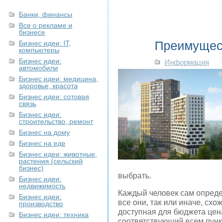
Банки, финансы
Все о рекламе и
бизнесе
Преимущест
Бизнес идеи: IT,
компьютеры
Бизнес идеи:
Информация
автомобили
Бизнес идеи: медицина,
здоровье, красота
Бизнес идеи: сотовая
связь
Бизнес идеи:
строительство, ремонт
Бизнес на дому
Бизнес на еде
Бизнес идеи: животные,
растения (сельский
бизнес)
выбрать.
Бизнес идеи:
недвижимость
Каждый человек сам определ
Бизнес идеи:
все они, так или иначе, схо
производство
доступная для бюджета цен
Бизнес идеи: техника
соответствующий всем пункт