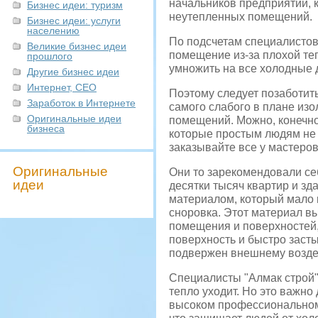
начальников предприятий, 
Бизнес идеи: туризм
неутепленных помещений.
Бизнес идеи: услуги
населению
По подсчетам специалистов,
Великие бизнес идеи
помещение из-за плохой теп
прошлого
умножить на все холодные 
Другие бизнес идеи
Интернет, СЕО
Поэтому следует позаботит
Заработок в Интернете
самого слабого в плане изо
Оригинальные идеи
помещений. Можно, конечно,
бизнеса
которые простым людям не к
заказывайте все у мастеров
Оригинальные
Они то зарекомендовали се
идеи
десятки тысяч квартир и зд
материалом, который мало к
сноровка. Этот материал в
помещения и поверхностей,
поверхность и быстро засты
подвержен внешнему воздей
Специалисты "Алмак строй" 
тепло уходит. Но это важн
высоком профессиональном 