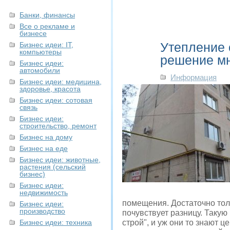
Банки, финансы
Все о рекламе и
бизнесе
Утепление 
Бизнес идеи: IT,
компьютеры
решение м
Бизнес идеи:
автомобили
Информация
Бизнес идеи: медицина,
здоровье, красота
Бизнес идеи: сотовая
связь
Бизнес идеи:
строительство, ремонт
Бизнес на дому
Бизнес на еде
Бизнес идеи: животные,
растения (сельский
бизнес)
Бизнес идеи:
недвижимость
помещения. Достаточно то
Бизнес идеи:
производство
почувствует разницу. Таку
Бизнес идеи: техника
строй", и уж они то знают 