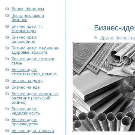
Банки, финансы
Все о рекламе и
бизнесе
Бизнес-иде
Бизнес идеи: IT,
компьютеры
Бизнес идеи:
Другие бизнес и
автомобили
Бизнес идеи: медицина,
здоровье, красота
Бизнес идеи: сотовая
связь
Бизнес идеи:
строительство, ремонт
Бизнес на дому
Бизнес на еде
Бизнес идеи: животные,
растения (сельский
бизнес)
Бизнес идеи:
недвижимость
Бизнес идеи:
производство
Бизнес идеи: техника