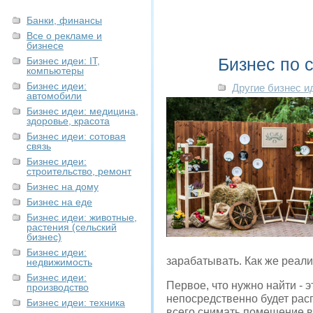
Банки, финансы
Все о рекламе и
бизнесе
Бизнес по 
Бизнес идеи: IT,
компьютеры
Бизнес идеи:
Другие бизнес и
автомобили
Бизнес идеи: медицина,
здоровье, красота
Бизнес идеи: сотовая
связь
Бизнес идеи:
строительство, ремонт
Бизнес на дому
Бизнес на еде
Бизнес идеи: животные,
растения (сельский
бизнес)
Бизнес идеи:
зарабатывать. Как же реал
недвижимость
Бизнес идеи:
Первое, что нужно найти - 
производство
непосредственно будет рас
Бизнес идеи: техника
всего снимать помещение в 