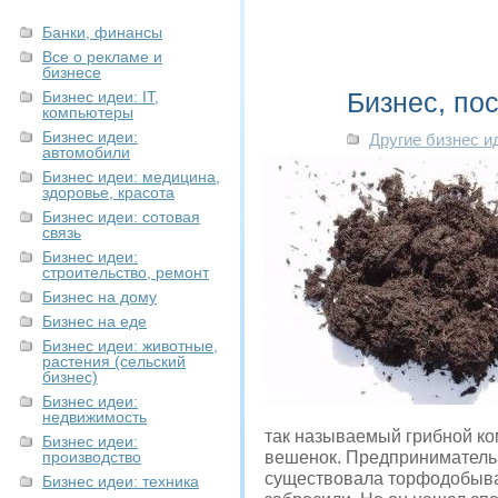
Банки, финансы
Все о рекламе и
бизнесе
Бизнес, по
Бизнес идеи: IT,
компьютеры
Бизнес идеи:
Другие бизнес и
автомобили
Бизнес идеи: медицина,
здоровье, красота
Бизнес идеи: сотовая
связь
Бизнес идеи:
строительство, ремонт
Бизнес на дому
Бизнес на еде
Бизнес идеи: животные,
растения (сельский
бизнес)
Бизнес идеи:
недвижимость
так называемый грибной к
Бизнес идеи:
производство
вешенок. Предприниматель 
существовала торфодобыва
Бизнес идеи: техника