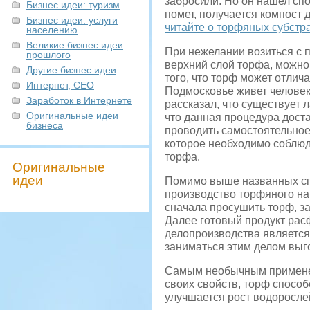
забросили. Но он нашел спо
Бизнес идеи: туризм
помет, получается компос
Бизнес идеи: услуги
читайте о торфяных субстра
населению
Великие бизнес идеи
При нежелании возиться с 
прошлого
верхний слой торфа, можно 
Другие бизнес идеи
того, что торф может отлич
Интернет, СЕО
Подмосковье живет человек
Заработок в Интернете
рассказал, что существует 
Оригинальные идеи
что данная процедура доста
бизнеса
проводить самостоятельное
которое необходимо соблюд
торфа.
Оригинальные
идеи
Помимо выше названных спо
производство торфяного на
сначала просушить торф, за
Далее готовый продукт рас
делопроизводства является 
заниматься этим делом выг
Самым необычным применени
своих свойств, торф способ
улучшается рост водорослей